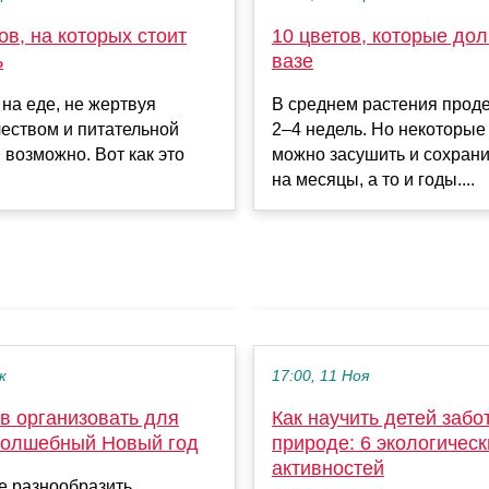
ов, на которых стоит
10 цветов, которые дол
ь
вазе
на еде, не жертвуя
В среднем растения прод
чеством и питательной
2–4 недель. Но некоторые
 возможно. Вот как это
можно засушить и сохрани
на месяцы, а то и годы....
к
17:00, 11 Ноя
в организовать для
Как научить детей забо
волшебный Новый год
природе: 6 экологическ
активностей
е разнообразить