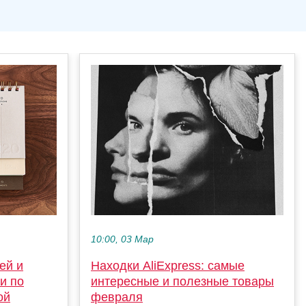
10:00, 03 Мар
ей и
Находки AliExpress: самые
и по
интересные и полезные товары
ой
февраля