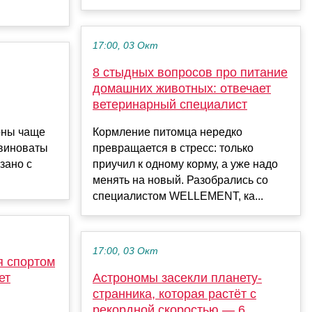
17:00, 03 Окт
8 стыдных вопросов про питание
домашних животных: отвечает
ветеринарный специалист
рны чаще
Кормление питомца нередко
 виноваты
превращается в стресс: только
язано с
приучил к одному корму, а уже надо
менять на новый. Разобрались со
специалистом WELLEMENT, ка...
17:00, 03 Окт
я спортом
ет
Астрономы засекли планету-
странника, которая растёт с
рекордной скоростью — 6