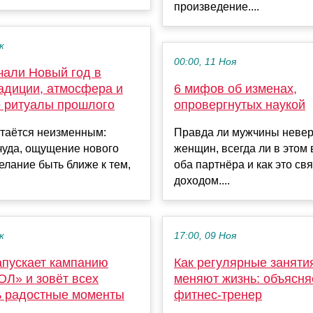
произведение....
к
00:00, 11 Ноя
чали Новый год в
адиции, атмосфера и
6 мифов об изменах,
 ритуалы прошлого
опровергнутых наукой
стаётся неизменным:
Правда ли мужчины неве
чуда, ощущение нового
женщин, всегда ли в этом
елание быть ближе к тем,
оба партнёра и как это св
доходом....
к
17:00, 09 Ноя
пускает кампанию
Как регулярные заняти
ОЛ» и зовёт всех
меняют жизнь: объясня
ь радостные моменты
фитнес-тренер