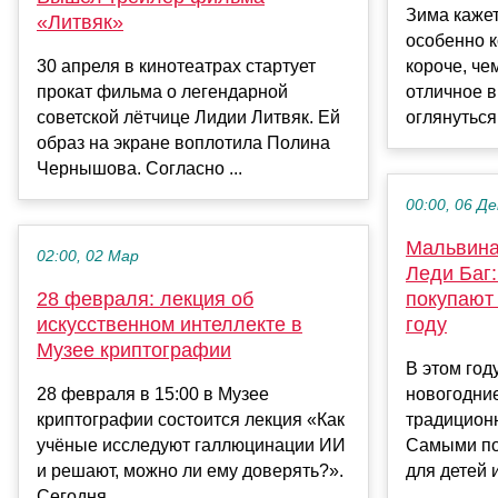
Зима кажет
«Литвяк»
особенно к
30 апреля в кинотеатрах стартует
короче, че
прокат фильма о легендарной
отличное в
советской лётчице Лидии Литвяк. Ей
оглянуться 
образ на экране воплотила Полина
Чернышова. Согласно ...
00:00, 06 Де
Мальвина
02:00, 02 Мар
Леди Баг:
28 февраля: лекция об
покупают
искусственном интеллекте в
году
Музее криптографии
В этом год
28 февраля в 15:00 в Музее
новогодни
криптографии состоится лекция «Как
традицион
учёные исследуют галлюцинации ИИ
Самыми по
и решают, можно ли ему доверять?».
для детей 
Сегодня...