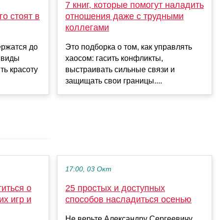
7 книг, которые помогут наладить
го стоят в
отношения даже с трудными
коллегами
ержатся до
Это подборка о том, как управлять
 виды
хаосом: гасить конфликты,
ть красоту
выстраивать сильные связи и
защищать свои границы....
17:00, 03 Окт
титься о
25 простых и доступных
их игр и
способов насладиться осенью
Не верьте Александру Сергеевичу,