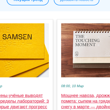
ар
08:00, 10 Мар
ины-учёные выводят
Мощнее навоза, дрожж
пределы лабораторий: 3
помета: сыпем на грядк
орые двигают прогресс
снегу в марте — двойн