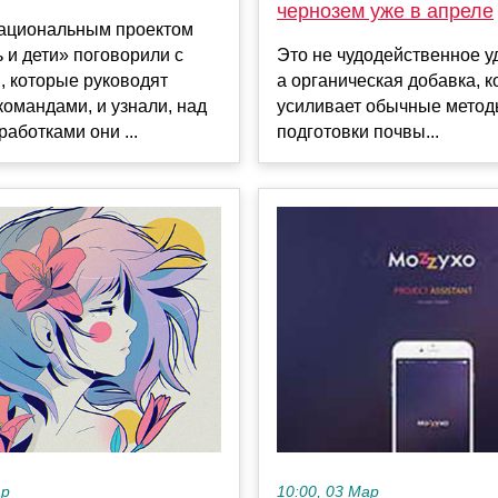
чернозем уже в апреле
национальным проектом
и дети» поговорили с
Это не чудодейственное у
, которые руководят
а органическая добавка, к
омандами, и узнали, над
усиливает обычные мето
работками они ...
подготовки почвы...
ар
10:00, 03 Мар