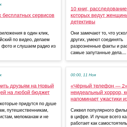
к
10 книг, расследование
х бесплатных сервисов
которых ведут женщин
детективы
иложения в один клик,
Они замечают то, что уско
йский по видео, делаем
других, умеют соединять
 фото и слушаем радио из
разрозненные факты и ра
самые запутанные дела....
к
00:00, 11 Ноя
рить друзьям на Новый
«Чёрный телефон — 2
дей на любой бюджет
неидеальный хоррор, 
напоминает ужастики и
которые придутся по душе
ам, путешественникам,
Сиквел популярного фил
истам, меломанам и не
в цифре. И лучше всего к
работает как самостоятел