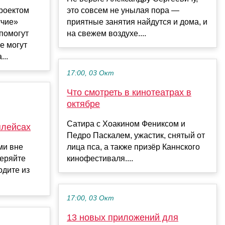
роектом
это совсем не унылая пора —
учие»
приятные занятия найдутся и дома, и
помогут
на свежем воздухе....
е могут
...
17:00, 03 Окт
Что смотреть в кинотеатрах в
октябре
Сатира с Хоакином Фениксом и
плейсах
Педро Паскалем, ужастик, снятый от
ми вне
лица пса, а также призёр Каннского
веряйте
кинофестиваля....
одите из
17:00, 03 Окт
13 новых приложений для