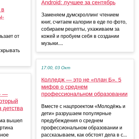
Android: лучшее за сентябрь
 в
Заменяем думскроллинг чтением
ы-
книг, считаем калории в еде по фото,
собираем рецепты, ухаживаем за
льзает от
кожей и пробуем себя в создании
музыки....
скрывать
17:00, 03 Окт
Колледж — это не «план Б». 5
мифов о среднем
» —
профессиональном образовании
который
Вместе с нацпроектом «Молодёжь и
з детства
дети» разрушаем популярные
ьма вышел
предубеждения о среднем
артина
профессиональном образовании и
ьное
рассказываем, как обстоят дела в с...