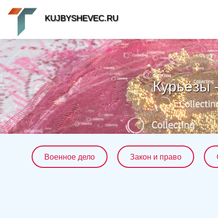
KUJBYSHEVEC.RU
Курьёзы 
Военное дело
Закон и право