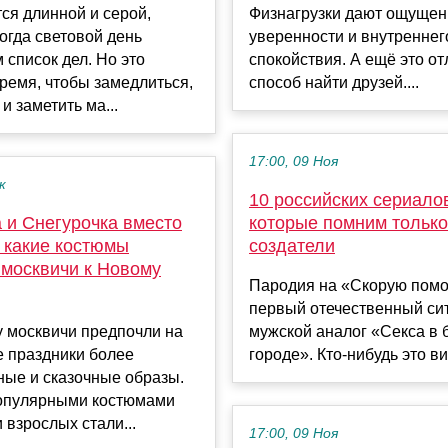
ся длинной и серой,
Физнагрузки дают ощущени
огда световой день
уверенности и внутреннег
м список дел. Но это
спокойствия. А ещё это о
ремя, чтобы замедлиться,
способ найти друзей....
и заметить ма...
17:00, 09 Ноя
к
10 российских сериало
 и Снегурочка вместо
которые помним только
 какие костюмы
создатели
 москвичи к Новому
Пародия на «Скорую пом
первый отечественный си
у москвичи предпочли на
мужской аналог «Секса в
е праздники более
городе». Кто-нибудь это ви
ные и сказочные образы.
пулярными костюмами
и взрослых стали...
17:00, 09 Ноя