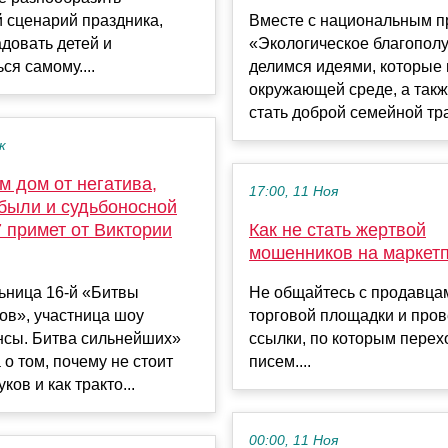
 сценарий праздника,
Вместе с национальным п
довать детей и
«Экологическое благопол
ся самому....
делимся идеями, которые 
окружающей среде, а такж
стать доброй семейной тра
к
м дом от негатива,
17:00, 11 Ноя
были и судьбоносной
7 примет от Виктории
Как не стать жертвой
мошенников на маркет
ьница 16-й «Битвы
Не общайтесь с продавца
ов», участница шоу
торговой площадки и про
нсы. Битва сильнейших»
ссылки, по которым перех
 о том, почему не стоит
писем....
ков и как тракто...
00:00, 11 Ноя