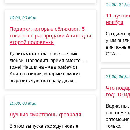
16:00, 07 Де
11 лучши
10:00, 03 Мар
ноября
Подарки, которые сближают: 5
Создаём пр
товаров с распродажи Авито для
учим англи
второй половинки
винтажные
Дарить что-то классное — язык
GTA....
любви. Проводить время вместе —
тоже! Нашли на «Хватамбе» от
Авито позиции, которые помогут
21:00, 06 Де
выразить чувства сразу двум...
Что пода
год: 10 и
10:00, 03 Мар
Варианты, 
спортсмен
Лучшие смартфоны февраля
автомобил
В этом выпуске вас ждут новые
только....