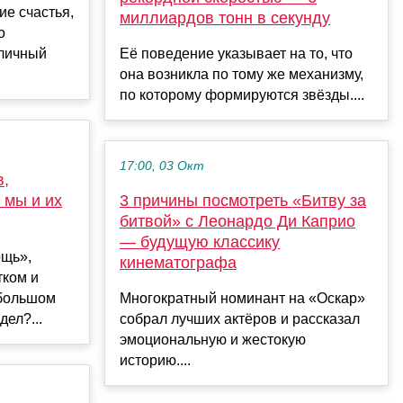
е счастья,
миллиардов тонн в секунду
о
тличный
Её поведение указывает на то, что
она возникла по тому же механизму,
по которому формируются звёзды....
17:00, 03 Окт
в,
 мы и их
3 причины посмотреть «Битву за
битвой» с Леонардо Ди Каприо
— будущую классику
ощь»,
кинематографа
тком и
 большом
Многократный номинант на «Оскар»
дел?...
собрал лучших актёров и рассказал
эмоциональную и жестокую
историю....