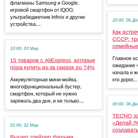
флагманы Samsung и Google,
игровой смартфон от IQOO,
ультрабюджетник Infinix и другие
20:00, 06 Де
устройства....
Как встре
СССР: тр
семейные
10:00, 03 Мар
Главное о
15 товаров с AliExpress, которые
ожидание 
пора купить из-за скидок до 74%
начала и ж
Аккумуляторная мини-мойка,
кто дорог...
многофункциональный бустер,
смартфон, который не нужно
заряжать два дня, и не только....
00:00, 06 Де
TECNO за
«Делай Л
02:00, 02 Мар
создават
Вышел трейлер фильма