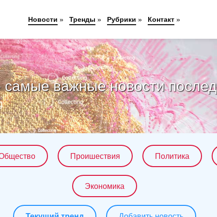
Новости
»
Тренды
»
Рубрики
»
Контакт
»
- самые важные новости послед
Общество
Проишествия
Политика
Экономика
Текущий тренд
Добавить новость