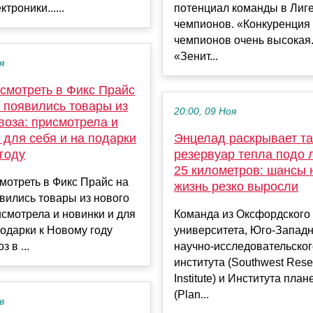
троники......
потенциал команды в Лиг
чемпионов. «Конкуренция 
чемпионов очень высокая.
«Зенит...
я
смотреть в Фикс Прайс
 появились товары из
20:00, 09 Ноя
воза: присмотрела и
 для себя и на подарки
Энцелад раскрывает т
году
резервуар тепла подо 
25 километров: шансы 
мотреть в Фикс Прайс на
жизнь резко выросли
вились товары из нового
исмотрела и новинки и для
Команда из Оксфордского
подарки к Новому году
университета, Юго-Запад
 в ...
научно-исследовательског
института (Southwest Rese
Institute) и Института пла
(Plan...
в