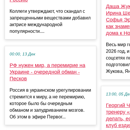
Даша Жук
Коллеги утверждают, что скандал с
Ирина Ше
запрещенными веществами добавил
Софья Эр
актрисе международной
как знаме
популярности....
дома к Н
Весь мир г
2026 год, 
00:00, 13 Дек
соцсетях п
подготовил
РФ нужен мир, а перемирие на
Жукова, Ян
Украине - очередной обман -
Песков
Россия в украинском урегулировании
13:00, 05 Де
стремится к миру, а не перемирию,
которое было бы очередным
Георгий 
обманом и запудриванием мозгов.
тренеру 
Об этом в эфире Первог...
делать, е
клуб езди