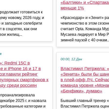
«Балтики» и «Спартака
меньше 1%
родолжает готовиться к
му новому, 2026 году, и
«Краснодар» и «Зенит» р
 и западные селебрити
чемпионство в этом сезон
 в соцсетях, как они
считает Opta. Команда Му
вои жилищ...
Мусаева лидирует в Мир 
зимней паузой с 40 очкам..
в
00:00, 12 Дек
»: Redmi 15C в
е и iPhone 16 и 17 в
Властимил Петржела: 
озглавили рейтинг
«Зенита» были бы шан
пулярных смартфонов к
в плей-офф ЛЧ. Сейчас
оду среди россиян
команда уровня «Мона
«Бенфики», думаю»
 проанализировала
декабре 2025 г. и назвала
Бывший главный тренер 
требованные категории и
Властимил Петржела оце