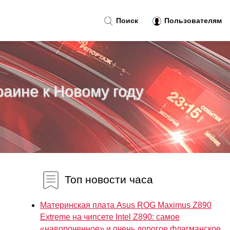
Поиск
Пользователям
аине к Новому году
Топ новости часа
Материнская плата Asus ROG Maximus Z890
Extreme на чипсете Intel Z890: самое
«навороченное» и очень дорогое флагманское