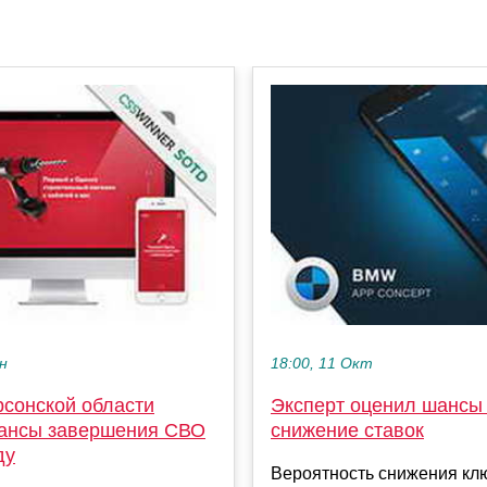
ен
18:00, 11 Окт
рсонской области
Эксперт оценил шансы
ансы завершения СВО
снижение ставок
ду
Вероятность снижения кл