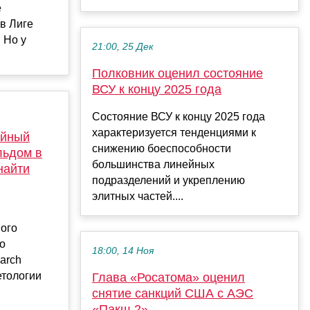
е
в Лиге
 Но у
21:00, 25 Дек
Полковник оценил состояние
ВСУ к концу 2025 года
Состояние ВСУ к концу 2025 года
характеризуется тенденциями к
айный
снижению боеспособности
льдом в
большинства линейных
найти
подразделений и укреплению
элитных частей....
ного
о
18:00, 14 Ноя
arch
нетологии
Глава «Росатома» оценил
снятие санкций США с АЭС
«Пакш-2»