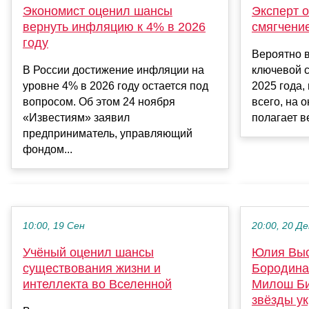
Экономист оценил шансы
Эксперт 
вернуть инфляцию к 4% в 2026
смягчени
году
Вероятно 
В России достижение инфляции на
ключевой с
уровне 4% в 2026 году остается под
2025 года,
вопросом. Об этом 24 ноября
всего, на 
«Известиям» заявил
полагает в
предприниматель, управляющий
фондом...
10:00, 19 Сен
20:00, 20 Де
Учёный оценил шансы
Юлия Выс
существования жизни и
Бородина
интеллекта во Вселенной
Милош Би
звёзды у