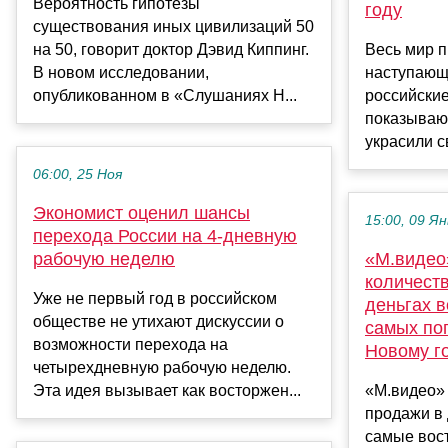
Вероятность гипотезы
году
существования иных цивилизаций 50
на 50, говорит доктор Дэвид Киппинг.
Весь мир п
В новом исследовании,
наступающе
опубликованном в «Слушаниях Н...
российские
показывают
украсили с
06:00, 25 Ноя
Экономист оценил шансы
15:00, 09 Ян
перехода России на 4-дневную
рабочую неделю
«М.видео
количеств
Уже не первый год в российском
деньгах в
обществе не утихают дискуссии о
самых по
возможности перехода на
Новому г
четырехдневную рабочую неделю.
Эта идея вызывает как восторжен...
«М.видео»
продажи в 
самые вос