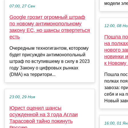
модели элек
07:00, 27 Сен
Google грозит огромный штраф
по новому антимонопольному
12:00, 08 Но
закону ЕС, но шансы отвертеться
есть
Пошла по
на полках
Очередным техногигантом, которому
нового за
будет присуждён антимонопольный
новинки и
штраф по вступившему в силу в 2023
к Новому 
году Закону о цифровых рынках
(DMA) на территори...
Пошла пос
полках поя
завоза: пр
себя и на 
23:00, 29 Ноя
Новый завоз
Юрист оценил шансы
осужденной на 3 года Аглаи
Тарасовой тайно покинуть
16:00, 01 Ян
Россию