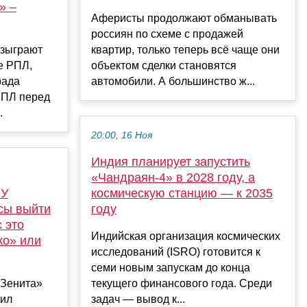
» –
Аферисты продолжают обманывать
россиян по схеме с продажей
азыграют
квартир, только теперь всё чаще они
е РПЛ,
объектом сделки становятся
рада
автомобили. А большинство ж...
РПЛ перед
.
20:00, 16 Ноя
Индия планирует запустить
«Чандраян-4» в 2028 году, а
«У
космическую станцию — к 2035
сы выйти
году
 это
Индийская организация космических
ко» или
исследований (ISRO) готовится к
семи новым запускам до конца
«Зенита»
текущего финансового года. Среди
нил
задач — вывод к...