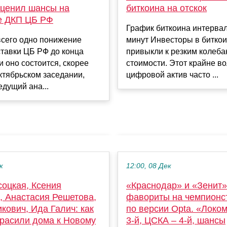
оценил шансы на
биткоина на отскок
е ДКП ЦБ РФ
График биткоина интерва
всего одно понижение
минут Инвесторы в битко
тавки ЦБ РФ до конца
привыкли к резким колеба
 и оно состоится, скорее
стоимости. Этот крайне в
октябрьском заседании,
цифровой актив часто ...
едущий ана...
к
12:00, 08 Дек
оцкая, Ксения
«Краснодар» и «Зенит»
, Анастасия Решетова,
фавориты на чемпионс
кович, Ида Галич: как
по версии Opta. «Локо
красили дома к Новому
3-й, ЦСКА – 4-й, шансы