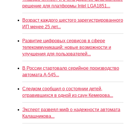
решение для платформы Intel LGA1851...
Возраст каждого шестого зарегистрированного
ИП менее 25 лет...
Развитие цифровых сервисов в сфере
телекоммуникаций: новые возможности и
улучшения для пользователей...
В России стартовало серийное производство
автомата А-545...
Следком сообщил о состоянии детей,
отравившихся в одной из саун Кемерова...
Эксперт развеял миф о надежности автомата
Калашникова...