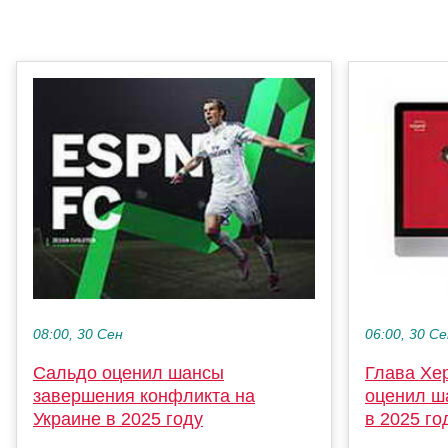
08:00, 30 Сен
06:00, 30 С
Сальдо оценил шансы
Глава Хе
завершения конфликта на
оценил ш
Украине в 2025 году
в 2025 го