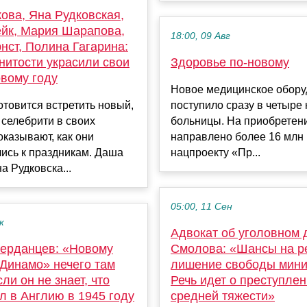
ова, Яна Рудковская,
йк, Мария Шарапова,
18:00, 09 Авг
нст, Полина Гагарина:
нитости украсили свои
Здоровье по-новому
овому году
Новое медицинское обор
отовится встретить новый,
поступило сразу в четыре 
и селебрити в своих
больницы. На приобретен
оказывают, как они
направлено более 16 млн 
ись к праздникам. Даша
нацпроекту «Пр...
а Рудковска...
05:00, 11 Сен
к
Адвокат об уголовном 
Черданцев: «Новому
Смолова: «Шансы на р
«Динамо» нечего там
лишение свободы мин
сли он не знает, что
Речь идет о преступле
л в Англию в 1945 году
средней тяжести»