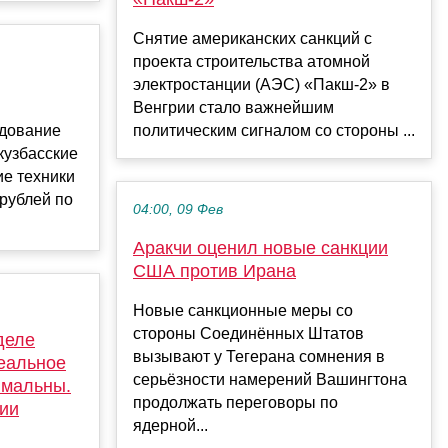
Снятие американских санкций с
проекта строительства атомной
электростанции (АЭС) «Пакш-2» в
Венгрии стало важнейшим
удование
политическим сигналом со стороны ...
кузбасские
ие техники
рублей по
04:00, 09 Фев
Аракчи оценил новые санкции
США против Ирана
Новые санкционные меры со
стороны Соединённых Штатов
деле
вызывают у Тегерана сомнения в
еальное
серьёзности намерений Вашингтона
имальны.
продолжать переговоры по
нии
ядерной...