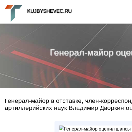
KUJBYSHEVEC.RU
Генерал-майор оце
Генерал-майор в отставке, член-корреспо
артиллерийских наук Владимир Дворкин оц