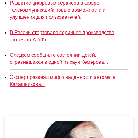
Развитие цифровых сервисов в сфере
телекоммуникаций: новые возможности и
улучшения для пользователей...
В России стартовало серийное производство
автомата А-545...
Следком сообщил о состоянии детей,
отравившихся в одной из саун Кемерова...
Эксперт развеял миф о надежности автомата
Калашникова...