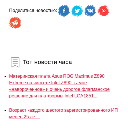
Поделиться новостью:
Топ новости часа
Материнская плата Asus ROG Maximus Z890
Extreme на чипсете Intel Z890: самое
«навороченное» и очень дорогое флагманское
решение для платформы Intel LGA1851...
Возраст каждого шестого зарегистрированного ИП
менее 25 лет...