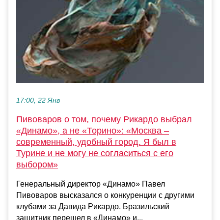
17:00, 22 Янв
Пивоваров о том, почему Рикардо выбрал
«Динамо», а не «Торино»: «Москва –
современный, удобный город. Я был в
Турине и не могу не согласиться с его
выбором»
Генеральный директор «Динамо» Павел
Пивоваров высказался о конкуренции с другими
клубами за Давида Рикардо. Бразильский
защитник перешел в «Динамо» и...