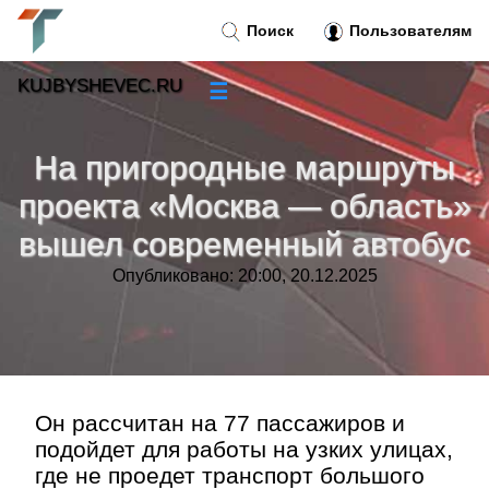
Поиск
Пользователям
KUJBYSHEVEC.RU
☰
Новости
»
На пригородные маршруты
Тренды новостей
»
проекта «Москва — область»
вышел современный автобус
Рубрики
»
Опубликовано: 20:00, 20.12.2025
Правила
»
Контакт
»
Он рассчитан на 77 пассажиров и
подойдет для работы на узких улицах,
где не проедет транспорт большого