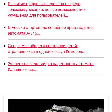
Развитие цифровых сервисов в сфере
телекоммуникаций: новые возможности и
улучшения для пользователей...
В России стартовало серийное производство
автомата А-545...
Следком сообщил о состоянии детей,
отравившихся в одной из саун Кемерова...
Эксперт развеял миф о надежности автомата
Калашникова...