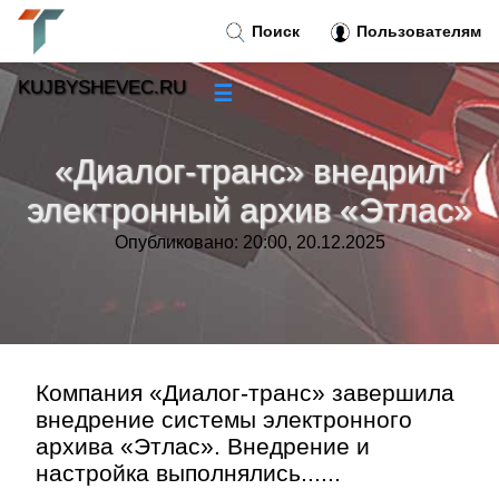
Поиск
Пользователям
KUJBYSHEVEC.RU
☰
Новости
»
«Диалог-транс» внедрил
Тренды новостей
»
электронный архив «Этлас»
Опубликовано: 20:00, 20.12.2025
Рубрики
»
Правила
»
Контакт
»
Компания «Диалог-транс» завершила
внедрение системы электронного
архива «Этлас». Внедрение и
настройка выполнялись......