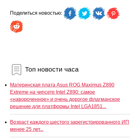
Поделиться новостью:
Топ новости часа
Материнская плата Asus ROG Maximus Z890
Extreme на чипсете Intel Z890: самое
«навороченное» и очень дорогое флагманское
решение для платформы Intel LGA1851...
Возраст каждого шестого зарегистрированного ИП
менее 25 лет...