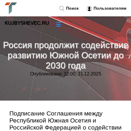
Поиск
Пользователям
KUJBYSHEVEC.RU
☰
Новости
»
Россия продолжит содействие
Тренды новостей
»
развитию Южной Осетии до
2030 года
Рубрики
»
Опубликовано: 22:00, 31.12.2025
Правила
»
Контакт
»
Подписание Соглашения между
Республикой Южная Осетия и
Российской Федерацией о содействии