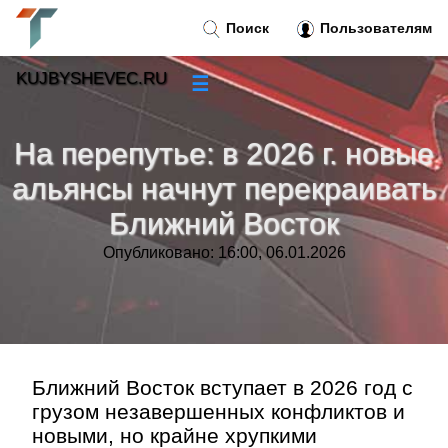
Поиск
Пользователям
KUJBYSHEVEC.RU
☰
Новости
»
На перепутье: в 2026 г. новые
Тренды новостей
»
альянсы начнут перекраивать
Ближний Восток
Рубрики
»
Опубликовано: 16:00, 06.01.2026
Правила
»
Контакт
»
Ближний Восток вступает в 2026 год с
грузом незавершенных конфликтов и
новыми, но крайне хрупкими