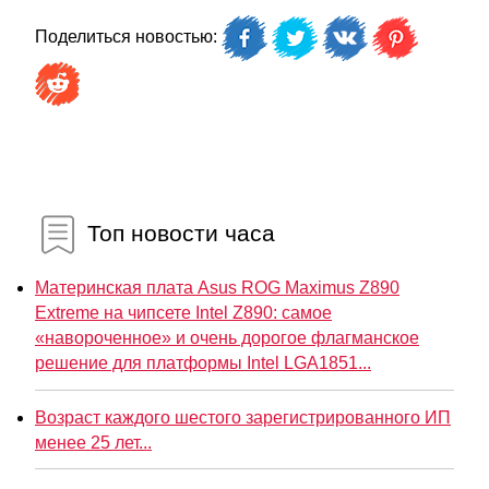
Поделиться новостью:
Топ новости часа
Материнская плата Asus ROG Maximus Z890
Extreme на чипсете Intel Z890: самое
«навороченное» и очень дорогое флагманское
решение для платформы Intel LGA1851...
Возраст каждого шестого зарегистрированного ИП
менее 25 лет...