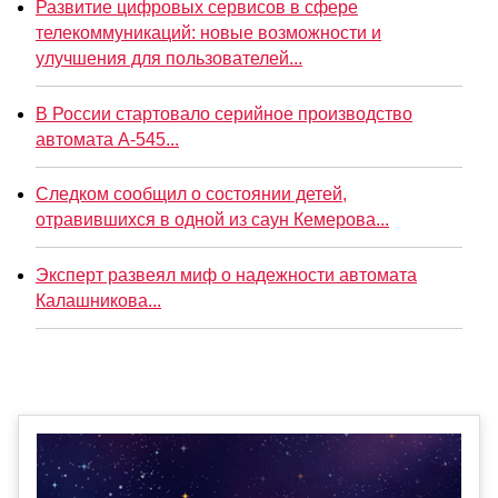
Развитие цифровых сервисов в сфере
телекоммуникаций: новые возможности и
улучшения для пользователей...
В России стартовало серийное производство
автомата А-545...
Следком сообщил о состоянии детей,
отравившихся в одной из саун Кемерова...
Эксперт развеял миф о надежности автомата
Калашникова...