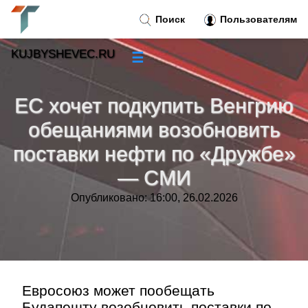
Поиск
Пользователям
KUJBYSHEVEC.RU
☰
Новости
»
ЕС хочет подкупить Венгрию
Тренды новостей
»
обещаниями возобновить
поставки нефти по «Дружбе»
Рубрики
»
— СМИ
Правила
»
Опубликовано: 16:00, 26.02.2026
Контакт
»
Евросоюз может пообещать
Будапешту возобновить поставки по