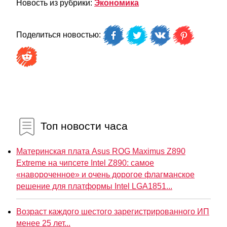
Новость из рубрики:
Экономика
Поделиться новостью:
Топ новости часа
Материнская плата Asus ROG Maximus Z890
Extreme на чипсете Intel Z890: самое
«навороченное» и очень дорогое флагманское
решение для платформы Intel LGA1851...
Возраст каждого шестого зарегистрированного ИП
менее 25 лет...