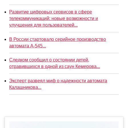
Развитие цифровых сервисов в сфере
телекоммуникаций: новые возможности и
улучшения для пользователей...
В России стартовало серийное производство
автомата А-545...
Следком сообщил о состоянии детей,
отравившихся в одной из саун Кемерова...
Эксперт развеял миф о надежности автомата
Калашникова...