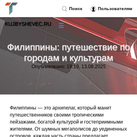
Поиск
Пользователям
KUJBYSHEVEC.RU
☰
Новости
»
Филиппины: путешествие по
Тренды новостей
»
городам и культурам
Опубликовано: 19:19, 13.08.2025
Рубрики
»
Правила
»
Контакт
»
Филиппины — это архипелаг, который манит
путешественников своими тропическими
пейзажами, богатой культурой и гостеприимными
жителями. От шумных мегаполисов до уединенных
островов, каждая часть страны предлагает