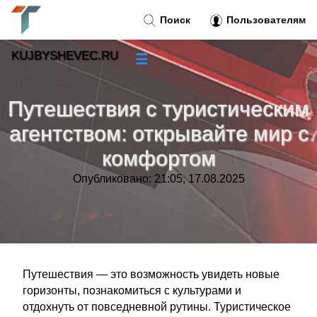
Поиск
Пользователям
KUJBYSHEVEC.RU
☰
Новости
»
Путешествия с туристическим
Тренды новостей
»
агентством: открывайте мир с
комфортом
Рубрики
»
Опубликовано: 21:05, 17.08.2025
Правила
»
Контакт
»
Путешествия — это возможность увидеть новые
горизонты, познакомиться с культурами и
отдохнуть от повседневной рутины. Туристическое