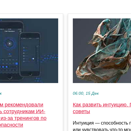
к
06:00, 15 Дек
м рекомендовали
Как развить интуицию.
ь сотрудникам ИИ-
советы
из-за тренингов по
Интуиция — способность 
опасности
или чувствовать что-то мг