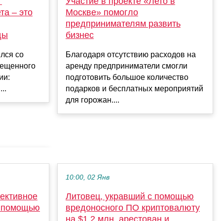
г
Участие в проекте «Лето в
та – это
Москве» помогло
предпринимателям развить
ды
бизнес
лся со
Благодаря отсутствию расходов на
мещенного
аренду предприниматели смогли
ии:
подготовить большое количество
..
подарков и бесплатных мероприятий
для горожан....
10:00, 02 Янв
фективное
Литовец, укравший с помощью
с помощью
вредоносного ПО криптовалюту
на $1,2 млн, арестован и