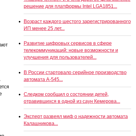
решение для платформы Intel LGA1851...
Возраст каждого шестого зарегистрированного
ИП менее 25 лет...
Развитие цифровых сервисов в сфере
гают
телекоммуникаций: новые возможности и
улучшения для пользователей...
В России стартовало серийное производство
автомата А-545...
ь
ется
е
Следком сообщил о состоянии детей,
отравившихся в одной из саун Кемерова...
Эксперт развеял миф о надежности автомата
Калашникова...
ие,