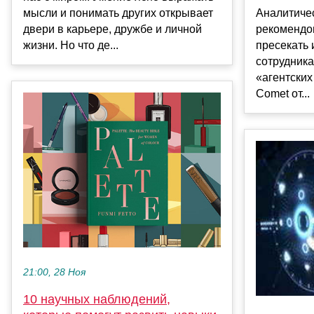
мысли и понимать других открывает
Аналитичес
двери в карьере, дружбе и личной
рекомендо
жизни. Но что де...
пресекать
сотрудник
«агентски
Comet от...
21:00, 28 Ноя
10 научных наблюдений,