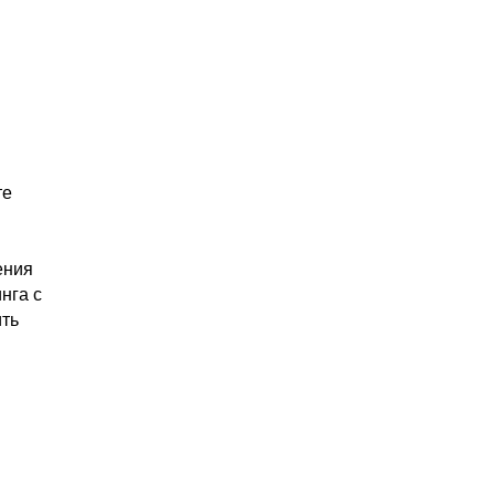
те
ения
нга с
ить