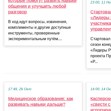
которые помогут развить навыки
23:00, 11 Но
общения и улучшить любой
разговор
Стартова
«Лидеры 
В ход идут вопросы, извинения,
участника
комплименты и другие доступные
управлен
инструменты, проверенные
экспериментальным путём....
Стартовал
сезон конк
«Лидеры Р
проекта П
«Р...
17:49, 26 Окт
14:00, 14 О
Медицинское образование: как
Касперски
развивать навыки дальше?
«свести 
испорчен