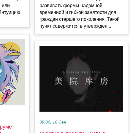
а или
развивать формы надомной,
 Интуицию
временной и гибкой занятости для
граждан старшего поколения. Такой
пункт содержится в утвержден...
09:00, 16 Сен
оруме