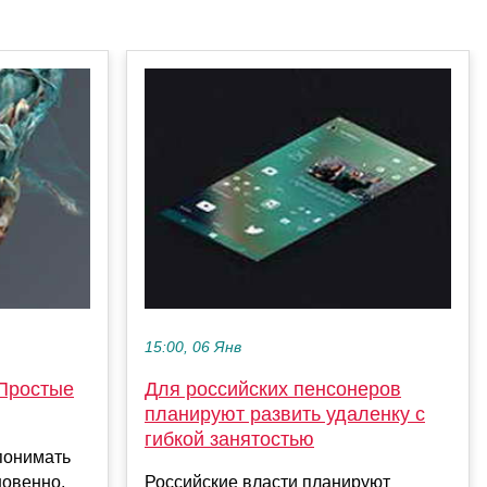
15:00, 06 Янв
 Простые
Для российских пенсонеров
планируют развить удаленку с
гибкой занятостью
понимать
новенно,
Российские власти планируют