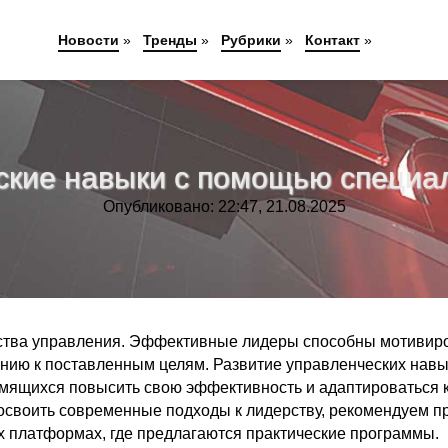
Новости
»
Тренды
»
Рубрики
»
Контакт
»
еские навыки с помощью специа
Опубликовано: 22:47, 21.08.2025
чества управления. Эффективные лидеры способны мотивир
нию к поставленным целям. Развитие управленческих нав
емящихся повысить свою эффективность и адаптироваться 
 освоить современные подходы к лидерству, рекомендуем п
 платформах, где предлагаются практические программы.