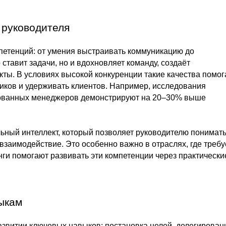
 руководителя
петенций: от умения выстраивать коммуникацию до
ставит задачи, но и вдохновляет команду, создаёт
ы. В условиях высокой конкуренции такие качества помо
иков и удерживать клиентов. Например, исследования
рованных менеджеров демонстрируют на 20–30% выше
ьный интеллект, который позволяет руководителю понимат
взаимодействие. Это особенно важно в отраслях, где требу
инги помогают развивать эти компетенции через практически
ыкам
азвитии ключевых навыков: постановка целей, делегирован