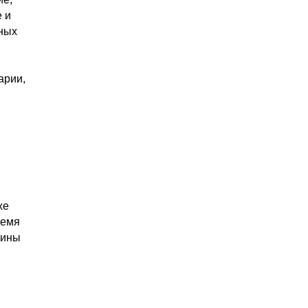
 и
ьных
арии,
же
ремя
бины