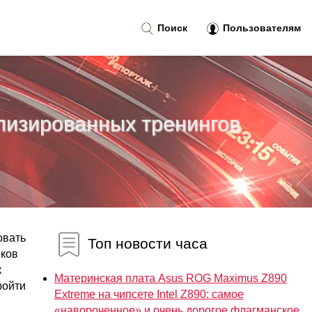
Поиск
Пользователям
лизированных тренингов
овать
Топ новости часа
ыков
к
Материнская плата Asus ROG Maximus Z890
ройти
Extreme на чипсете Intel Z890: самое
«навороченное» и очень дорогое флагманское