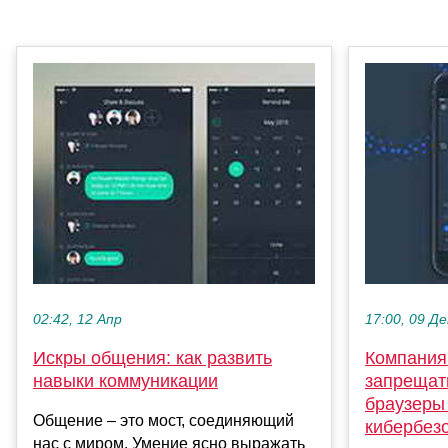
02:42, 12 Апр
17:00, 09 Де
Искры общения: как развить
Компания
навыки коммуникации
запрещат
браузеры 
Общение – это мост, соединяющий
кибербез
нас с миром. Умение ясно выражать