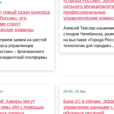
«Города России»: Зало
я
сильного муниципалите
профессиональные
л новый сезон конкурса
управленческие коман
России»: его
ми станут
Алексей Текслер ознакоми
ческие команды
стендом Челябинска, раз
на выставке «Города Росс
 прием заявок на шестой
технологии для городов»....
урса управленцев
оссии» – флагманского
резидентской платформы
кт
09:00, 24 Авг
й: Хакеры могут
База 1С в облаке: Эф
с ума» ИИ с помощью
управление данными 
ных данных
облачных решений