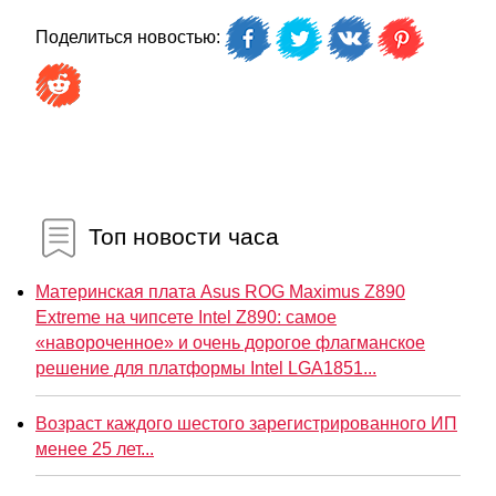
Поделиться новостью:
Топ новости часа
Материнская плата Asus ROG Maximus Z890
Extreme на чипсете Intel Z890: самое
«навороченное» и очень дорогое флагманское
решение для платформы Intel LGA1851...
Возраст каждого шестого зарегистрированного ИП
менее 25 лет...