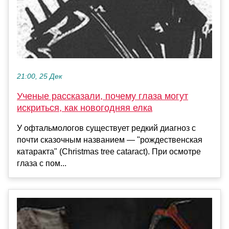
21:00, 25 Дек
Ученые рассказали, почему глаза могут
искриться, как новогодняя елка
У офтальмологов существует редкий диагноз с
почти сказочным названием — "рождественская
катаракта" (Christmas tree cataract). При осмотре
глаза с пом...