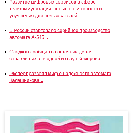
Развитие цифровых сервисов в сфере
телекоммуникаций: новые возможности и
улучшения для пользователей...
В России стартовало серийное производство
автомата А-545...
Следком сообщил о состоянии детей,
отравившихся в одной из саун Кемерова...
Эксперт развеял миф о надежности автомата
Калашникова...