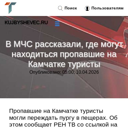
Поиск
Пользователям
KUJBYSHEVEC.RU
☰
Новости
»
В МЧС рассказали, где могут
Тренды новостей
»
находиться пропавшие на
Камчатке туристы
Рубрики
»
Опубликовано: 05:00, 10.04.2026
Правила
»
Контакт
»
Пропавшие на Камчатке туристы
могли переждать пургу в пещерах. Об
этом сообщает РЕН ТВ со ссылкой на