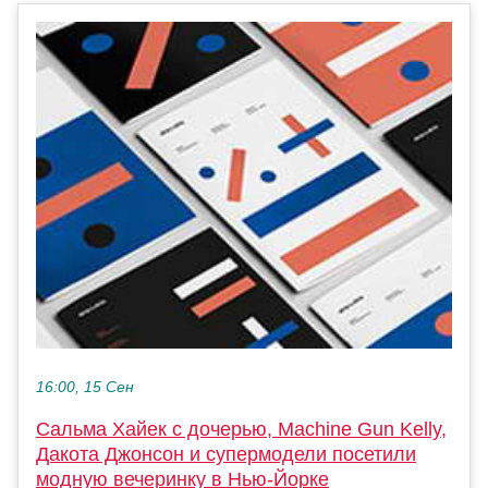
16:00, 15 Сен
Сальма Хайек с дочерью, Machine Gun Kelly,
Дакота Джонсон и супермодели посетили
модную вечеринку в Нью-Йорке