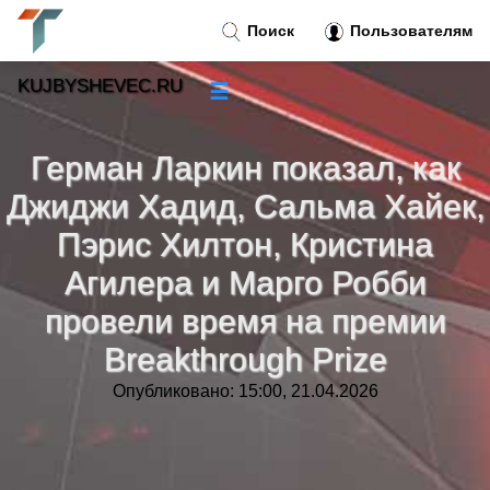
Поиск
Пользователям
KUJBYSHEVEC.RU
☰
Новости
»
Герман Ларкин показал, как
Тренды новостей
»
Джиджи Хадид, Сальма Хайек,
Пэрис Хилтон, Кристина
Рубрики
»
Агилера и Марго Робби
Правила
провели время на премии
»
Breakthrough Prize
Контакт
»
Опубликовано: 15:00, 21.04.2026