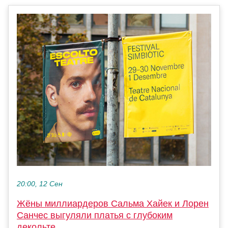
20:00, 12 Сен
Жёны миллиардеров Сальма Хайек и Лорен
Санчес выгуляли платья с глубоким
декольте