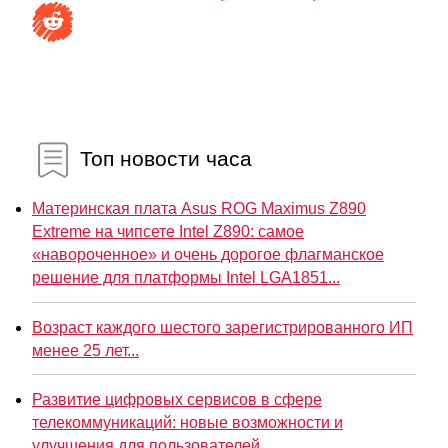
Топ новости часа
Материнская плата Asus ROG Maximus Z890
Extreme на чипсете Intel Z890: самое
«навороченное» и очень дорогое флагманское
решение для платформы Intel LGA1851...
Возраст каждого шестого зарегистрированного ИП
менее 25 лет...
Развитие цифровых сервисов в сфере
телекоммуникаций: новые возможности и
улучшения для пользователей...