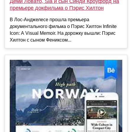
Деми Ловато, Sia и сын Синди Кроуфорд на
премьере докфильма о Пэрис Хилтон
В Лос-Анджелесе прошла премьера
документального фильма о Пэрис Хилтон Infinite
Icon: A Visual Memoir. На дорожку вышли: Пэрис
Хилтон с сыном Фениксом...