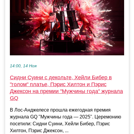
14:00, 14 Ноя
Сидни Суини с декольте, Хейли Бибер в
"голом" платье, Пэрис Хилтон и Пэрис
Джексон на премии "Мужчины года" журнала
GQ
В Лос-Анджелесе прошла ежегодная премия
журнала GQ "Мужчины года — 2025". Церемонию
посетили: Сидни Суини, Хейли Бибер, Пэрис
Хилтон, Пэрис Джексон, ...