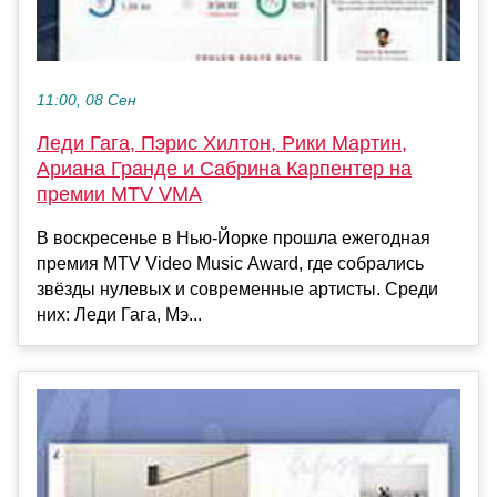
11:00, 08 Сен
Леди Гага, Пэрис Хилтон, Рики Мартин,
Ариана Гранде и Сабрина Карпентер на
премии MTV VMA
В воскресенье в Нью-Йорке прошла ежегодная
премия MTV Video Music Award, где собрались
звёзды нулевых и современные артисты. Среди
них: Леди Гага, Мэ...