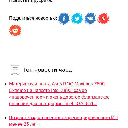
Новость из рубрики:
Поделиться новостью:
Топ новости часа
Материнская плата Asus ROG Maximus Z890
Extreme на чипсете Intel Z890: самое
«навороченное» и очень дорогое флагманское
решение для платформы Intel LGA1851...
Возраст каждого шестого зарегистрированного ИП
менее 25 лет...