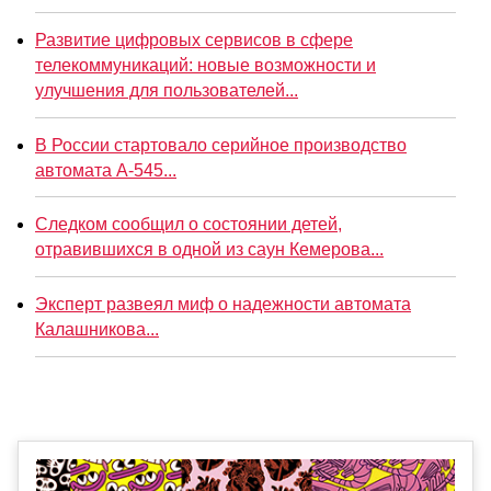
Развитие цифровых сервисов в сфере
телекоммуникаций: новые возможности и
улучшения для пользователей...
В России стартовало серийное производство
автомата А-545...
Следком сообщил о состоянии детей,
отравившихся в одной из саун Кемерова...
Эксперт развеял миф о надежности автомата
Калашникова...