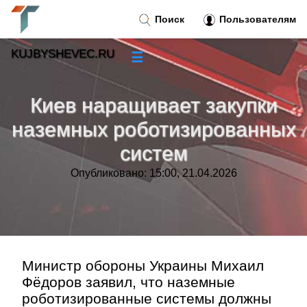
Поиск
Пользователям
KUJBYSHEVEC.RU
☰
Новости
»
Киев наращивает закупки
Тренды новостей
»
наземных роботизированных
систем
Рубрики
»
Опубликовано: 15:00, 21.04.2026
Правила
»
Контакт
»
Министр обороны Украины Михаил
Фёдоров заявил, что наземные
роботизированные системы должны