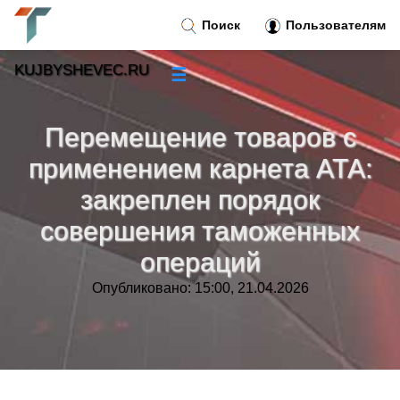
Поиск
Пользователям
KUJBYSHEVEC.RU
☰
Новости
»
Перемещение товаров с
Тренды новостей
»
применением карнета АТА:
закреплен порядок
Рубрики
»
совершения таможенных
Правила
»
операций
Опубликовано: 15:00, 21.04.2026
Контакт
»