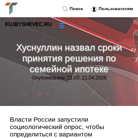
Поиск
Пользователям
KUJBYSHEVEC.RU
☰
Новости
»
Хуснуллин назвал сроки
Тренды новостей
»
принятия решения по
семейной ипотеке
Рубрики
»
Опубликовано: 21:00, 21.04.2026
Правила
»
Контакт
»
Власти России запустили
социологический опрос, чтобы
определиться с вариантом