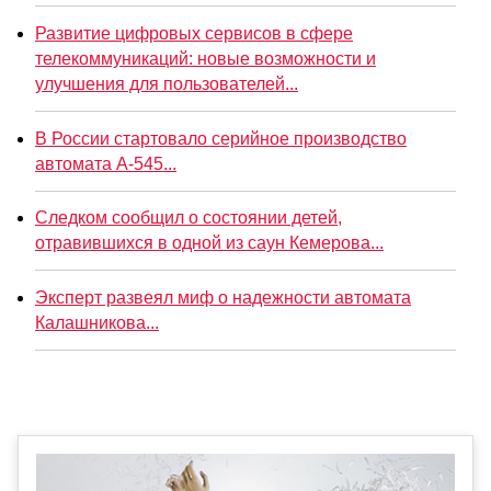
Развитие цифровых сервисов в сфере
телекоммуникаций: новые возможности и
улучшения для пользователей...
В России стартовало серийное производство
автомата А-545...
Следком сообщил о состоянии детей,
отравившихся в одной из саун Кемерова...
Эксперт развеял миф о надежности автомата
Калашникова...