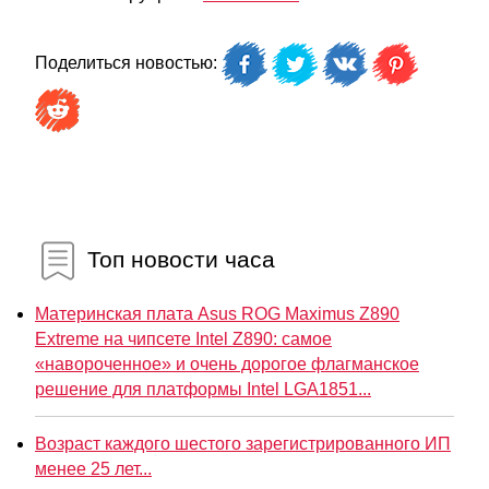
Поделиться новостью:
Топ новости часа
Материнская плата Asus ROG Maximus Z890
Extreme на чипсете Intel Z890: самое
«навороченное» и очень дорогое флагманское
решение для платформы Intel LGA1851...
Возраст каждого шестого зарегистрированного ИП
менее 25 лет...