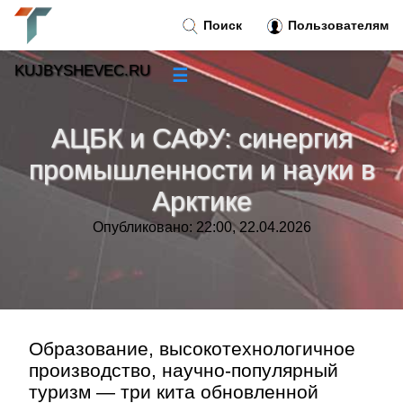
Поиск
Пользователям
KUJBYSHEVEC.RU
☰
Новости
»
АЦБК и САФУ: синергия
Тренды новостей
»
промышленности и науки в
Арктике
Рубрики
»
Опубликовано: 22:00, 22.04.2026
Правила
»
Контакт
»
Образование, высокотехнологичное
производство, научно-популярный
туризм — три кита обновленной