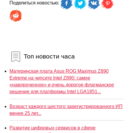
Поделиться новостью:
Топ новости часа
Материнская плата Asus ROG Maximus Z890
Extreme на чипсете Intel Z890: самое
«навороченное» и очень дорогое флагманское
решение для платформы Intel LGA1851...
Возраст каждого шестого зарегистрированного ИП
менее 25 лет...
Развитие цифровых сервисов в сфере