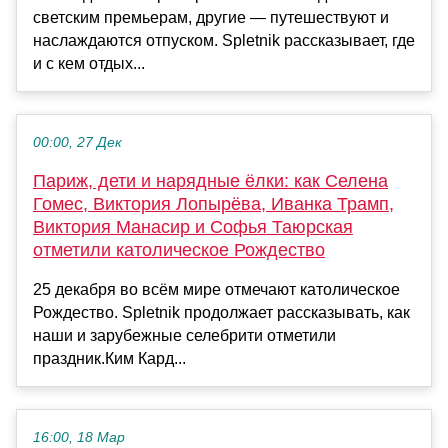
светским премьерам, другие — путешествуют и
наслаждаются отпуском. Spletnik рассказывает, где
и с кем отдых...
00:00, 27 Дек
Париж, дети и нарядные ёлки: как Селена
Гомес, Виктория Лопырёва, Иванка Трамп,
Виктория Манасир и Софья Таюрская
отметили католическое Рождество
25 декабря во всём мире отмечают католическое
Рождество. Spletnik продолжает рассказывать, как
наши и зарубежные селебрити отметили
праздник.Ким Кард...
16:00, 18 Мар