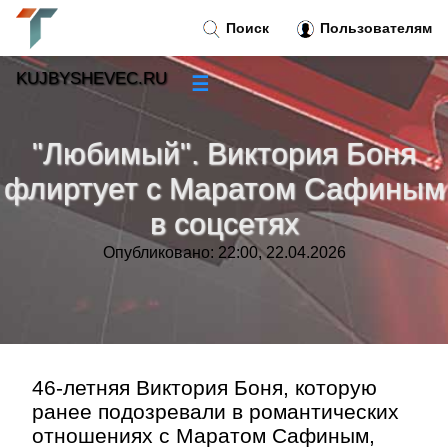
Поиск
Пользователям
KUJBYSHEVEC.RU
☰
Новости
»
"Любимый". Виктория Боня
Тренды новостей
»
флиртует с Маратом Сафиным
в соцсетях
Рубрики
»
Опубликовано: 22:00, 22.04.2026
Правила
»
Контакт
»
46-летняя Виктория Боня, которую
ранее подозревали в романтических
отношениях с Маратом Сафиным,