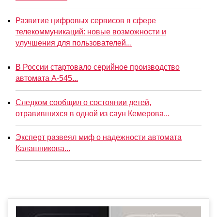
Развитие цифровых сервисов в сфере
телекоммуникаций: новые возможности и
улучшения для пользователей...
В России стартовало серийное производство
автомата А-545...
Следком сообщил о состоянии детей,
отравившихся в одной из саун Кемерова...
Эксперт развеял миф о надежности автомата
Калашникова...