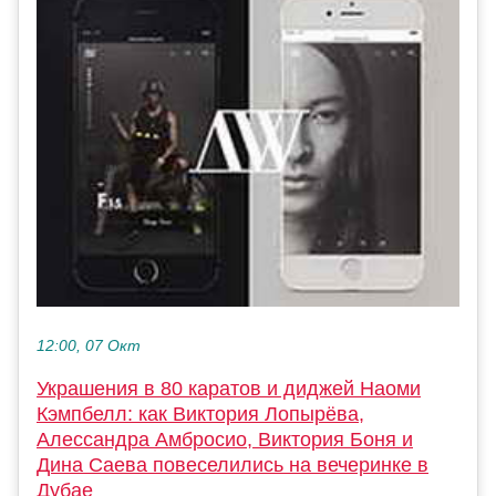
12:00, 07 Окт
Украшения в 80 каратов и диджей Наоми
Кэмпбелл: как Виктория Лопырёва,
Алессандра Амбросио, Виктория Боня и
Дина Саева повеселились на вечеринке в
Дубае