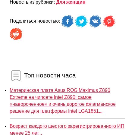
Новость из рубрики:
Для женщин
Поделиться новостью:
Топ новости часа
Материнская плата Asus ROG Maximus Z890
Extreme на чипсете Intel Z890: самое
«навороченное» и очень дорогое флагманское
решение для платформы Intel LGA1851...
Возраст каждого шестого зарегистрированного ИП
менее 25 лет...