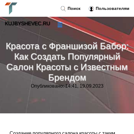
Поиск
Пользователям
KUJBYSHEVEC.RU
☰
Новости
»
Красота с Франшизой Бабор:
Тренды новостей
»
Как Создать Популярный
Салон Красоты с Известным
Рубрики
»
Брендом
Правила
»
Опубликовано: 14:41, 19.09.2023
Контакт
»
Создание популярного салона красоты с таким