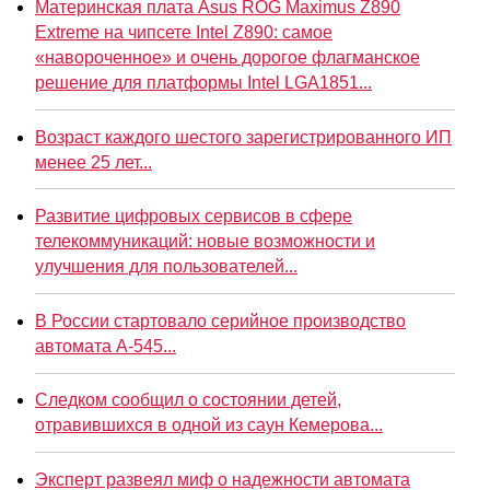
Материнская плата Asus ROG Maximus Z890
Extreme на чипсете Intel Z890: самое
«навороченное» и очень дорогое флагманское
решение для платформы Intel LGA1851...
Возраст каждого шестого зарегистрированного ИП
менее 25 лет...
Развитие цифровых сервисов в сфере
телекоммуникаций: новые возможности и
улучшения для пользователей...
В России стартовало серийное производство
автомата А-545...
Следком сообщил о состоянии детей,
отравившихся в одной из саун Кемерова...
Эксперт развеял миф о надежности автомата