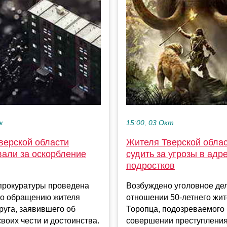
к
15:00, 03 Окт
верской области
Жителя Тверской облас
али за оскорбление
судить за угрозы в адр
подростков
прокуратуры проведена
Возбуждено уголовное де
по обращению жителя
отношении 50-летнего жи
руга, заявившего об
Торопца, подозреваемого 
воих чести и достоинства.
совершении преступления