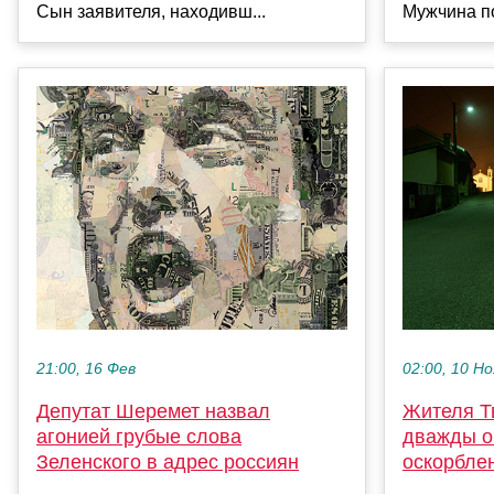
Сын заявителя, находивш...
Мужчина по
21:00, 16 Фев
02:00, 10 Но
Депутат Шеремет назвал
Жителя Т
агонией грубые слова
дважды о
Зеленского в адрес россиян
оскорбле