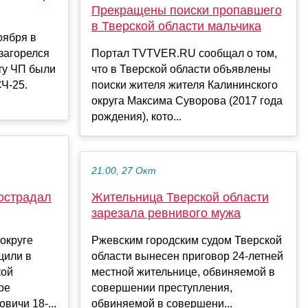
Прекращены поиски пропавшего
в Тверской области мальчика
оября в
 загорелся
Портал TVTVER.RU сообщал о том,
ту ЧП были
что в Тверской области объявлены
Ч-25.
поиски жителя жителя Калининского
округа Максима Суворова (2017 года
рождения), кото...
21:00, 27 Окт
острадал
Жительница Тверской области
зарезала ревнивого мужа
 округе
Ржевским городским судом Тверской
щили в
области вынесен приговор 24-летней
кой
местной жительнице, обвиняемой в
ре
совершении преступления,
вичи 18-...
обвиняемой в совершени...