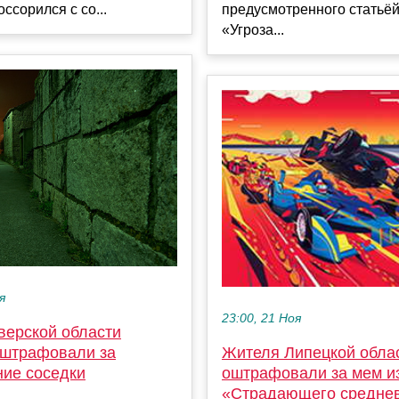
ссорился с со...
предусмотренного статьёй
«Угроза...
я
23:00, 21 Ноя
верской области
штрафовали за
Жителя Липецкой обла
ние соседки
оштрафовали за мем и
«Страдающего средне