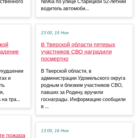
рственного
№96а по улице Старицкой 52-летний
водитель автомоби...
23:00, 15 Ноя
кой
В Тверской области пятерых
падение
участников СВО наградили
посмертно
 ухудшении
В Тверской области, в
гах и
администрации Удомельского округа
ть
родным и близким участников СВО,
я,
павших за Родину, вручили
на тра...
госнаграды. Информацию сообщили
в ...
13:00, 16 Ноя
те пожара