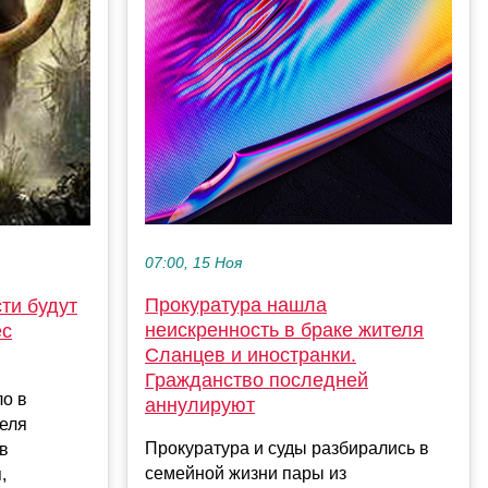
07:00, 15 Ноя
Прокуратура нашла
ти будут
неискренность в браке жителя
ес
Сланцев и иностранки.
Гражданство последней
ло в
аннулируют
теля
Прокуратура и суды разбирались в
в
семейной жизни пары из
,