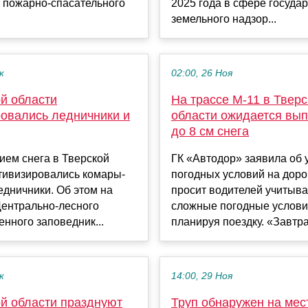
 пожарно-спасательного
2025 года в сфере госуда
земельного надзор...
к
02:00, 26 Ноя
й области
На трассе М-11 в Тверс
ровались ледничники и
области ожидается вы
до 8 см снега
ием снега в Тверской
ГК «Автодор» заявила об
тивизировались комары-
погодных условий на доро
едничники. Об этом на
просит водителей учитыва
Центрально-лесного
сложные погодные услови
енного заповедник...
планируя поездку. «Завтра 
к
14:00, 29 Ноя
ой области празднуют
Труп обнаружен на мес