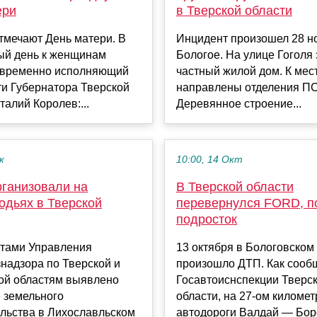
ери
в Тверской области
тмечают День матери. В
Инцидент произошел 28 н
ый день к женщинам
Бологое. На улице Гоголя
 временно исполняющий
частный жилой дом. К мес
ти Губернатора Тверской
направлены отделения ПС
талий Королев:...
Деревянное строение...
к
10:00, 14 Окт
рганизовали на
В Тверской области
одьях в Тверской
перевернулся FORD, п
подросток
тами Управления
13 октября в Бологовском
надзора по Тверской и
произошло ДТП. Как сооб
ой областям выявлено
Госавтоиснспекции Тверс
 земельного
области, на 27-ом километ
ельства в Лихославльском
автодороги Валдай — Боро