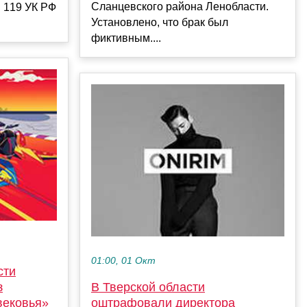
Сланцевского района Ленобласти.
 119 УК РФ
Установлено, что брак был
фиктивным....
01:00, 01 Окт
сти
В Тверской области
з
оштрафовали директора
вековья»