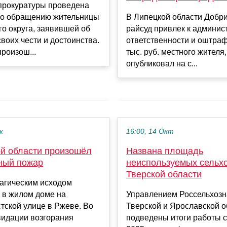
прокуратуры проведена
по обращению жительницы
В Липецкой области Добр
о округа, заявившей об
райсуд привлек к админис
воих чести и достоинства.
ответственности и оштраф
роизош...
тыс. руб. местного жителя
опубликовал на с...
к
16:00, 14 Окт
ой области произошёл
Названа площадь
ный пожар
неиспользуемых сельхо
Тверской области
рагическим исходом
 в жилом доме на
Управлением Россельхозн
тской улице в Ржеве. Во
Тверской и Ярославской 
видации возгорания
подведены итоги работы с