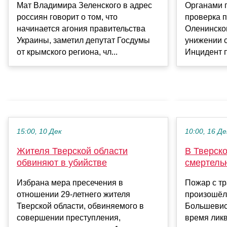
Мат Владимира Зеленского в адрес
Органами 
россиян говорит о том, что
проверка 
начинается агония правительства
Оленинског
Украины, заметил депутат Госдумы
унижении с
от крымского региона, чл...
Инцидент п
15:00, 10 Дек
10:00, 16 Де
Жителя Тверской области
В Тверск
обвиняют в убийстве
смертель
Избрана мера пресечения в
Пожар с т
отношении 29-летнего жителя
произошёл
Тверской области, обвиняемого в
Большевис
совершении преступления,
время лик