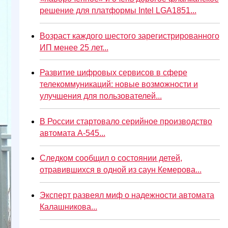
решение для платформы Intel LGA1851...
Возраст каждого шестого зарегистрированного
ИП менее 25 лет...
Развитие цифровых сервисов в сфере
телекоммуникаций: новые возможности и
улучшения для пользователей...
В России стартовало серийное производство
автомата А-545...
Следком сообщил о состоянии детей,
отравившихся в одной из саун Кемерова...
Эксперт развеял миф о надежности автомата
Калашникова...