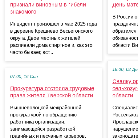
признали виновным в гибели
День мат
знакомого
В России о
Инцидент произошел в мае 2025 года
праздничн
в деревне Крешнево Весьегонского
обратился
округа. Двое местных жителей
обязаннос
распивали дома спиртное и, как это
области Ви
часто бывает, вст...
18:00, 02 Де
07:00, 16 Сен
Свалку о
Прокуратура отстояла трудовые
сельхозуг
права жителя Тверской области
области
Вышневолоцкой межрайонной
Специалис
прокуратурой по обращению
Россельхоз
работника организации,
Ярославск
занимающейся разработкой
нарушение
гравийных и песчаных карьеров,
законодат