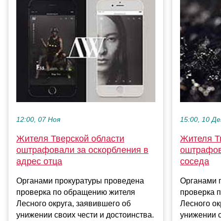
12:00, 07 Ноя
15:00, 10 Де
Жителя Тверской области
Жителя Т
оштрафовали за оскорбления в
оштрафов
адрес отца
соседа
Органами прокуратуры проведена
Органами 
проверка по обращению жителя
проверка 
Лесного округа, заявившего об
Лесного ок
унижении своих чести и достоинства.
унижении с