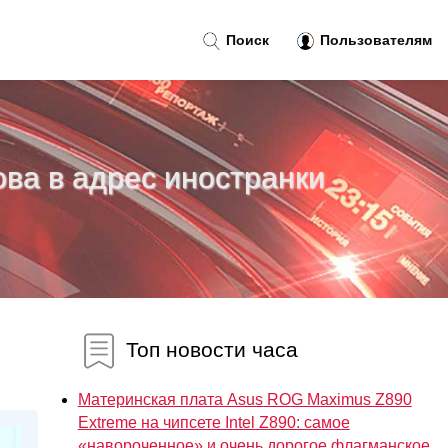
Поиск
Пользователям
ва в адрес иностранки
Топ новости часа
.
Материнская плата Asus ROG Maximus Z890
Extreme на чипсете Intel Z890: самое
«навороченное» и очень дорогое флагманское