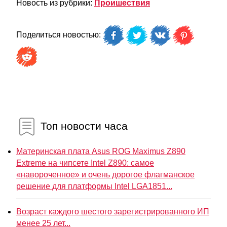
Новость из рубрики:
Проишествия
Поделиться новостью:
Топ новости часа
Материнская плата Asus ROG Maximus Z890
Extreme на чипсете Intel Z890: самое
«навороченное» и очень дорогое флагманское
решение для платформы Intel LGA1851...
Возраст каждого шестого зарегистрированного ИП
менее 25 лет...