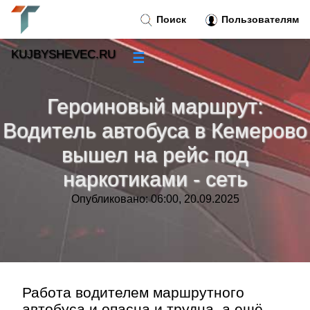
Поиск
Пользователям
KUJBYSHEVEC.RU
☰
Новости
»
Героиновый маршрут:
Тренды новостей
»
Водитель автобуса в Кемерово
вышел на рейс под
Рубрики
»
наркотиками - сеть
Правила
»
Опубликовано: 06:00, 20.09.2025
Контакт
»
Работа водителем маршрутного
автобуса и опасна и трудна, а ещё