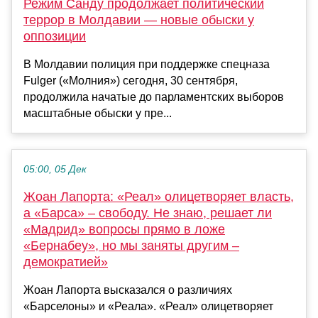
Режим Санду продолжает политический
террор в Молдавии — новые обыски у
оппозиции
В Молдавии полиция при поддержке спецназа
Fulger («Молния») сегодня, 30 сентября,
продолжила начатые до парламентских выборов
масштабные обыски у пре...
05:00, 05 Дек
Жоан Лапорта: «Реал» олицетворяет власть,
а «Барса» – свободу. Не знаю, решает ли
«Мадрид» вопросы прямо в ложе
«Бернабеу», но мы заняты другим –
демократией»
Жоан Лапорта высказался о различиях
«Барселоны» и «Реала». «Реал» олицетворяет