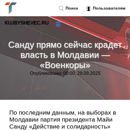
Поиск
Пользователям
KUJBYSHEVEC.RU
☰
Новости
»
Санду прямо сейчас крадет
Тренды новостей
»
власть в Молдавии —
«Военкоры»
Рубрики
»
Опубликовано: 00:00, 29.09.2025
Правила
»
Контакт
»
По последним данным, на выборах в
Молдавии партия президента Майи
Санду «Действие и солидарность»