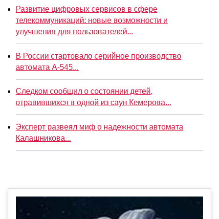
Развитие цифровых сервисов в сфере
телекоммуникаций: новые возможности и
улучшения для пользователей...
В России стартовало серийное производство
автомата А-545...
Следком сообщил о состоянии детей,
отравившихся в одной из саун Кемерова...
Эксперт развеял миф о надежности автомата
Калашникова...