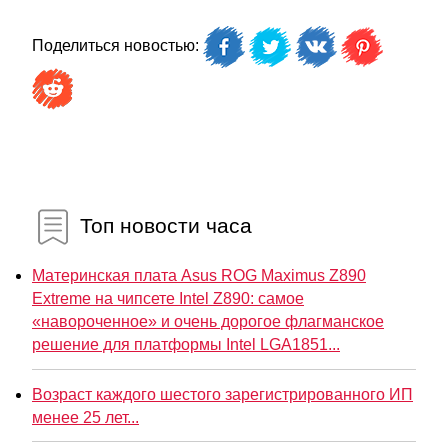
Поделиться новостью:
Топ новости часа
Материнская плата Asus ROG Maximus Z890
Extreme на чипсете Intel Z890: самое
«навороченное» и очень дорогое флагманское
решение для платформы Intel LGA1851...
Возраст каждого шестого зарегистрированного ИП
менее 25 лет...