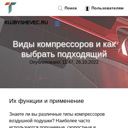
Поиск
Пользователям
KUJBYSHEVEC.RU
☰
Новости
»
Виды компрессоров и как
Тренды новостей
»
выбрать подходящий
Опубликовано: 11:47, 26.10.2022
Рубрики
»
Правила
»
Контакт
»
Их функции и применение
Знаете ли вы различные типы компрессоров
воздушной подушки? Наиболее часто
используются поршневые, скоростные и