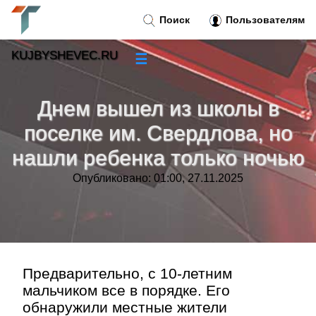
Поиск
Пользователям
KUJBYSHEVEC.RU
☰
Новости
»
Днем вышел из школы в
Тренды новостей
»
поселке им. Свердлова, но
нашли ребенка только ночью
Рубрики
»
Опубликовано: 01:00, 27.11.2025
Правила
»
Контакт
»
Предварительно, с 10-летним
мальчиком все в порядке. Его
обнаружили местные жители