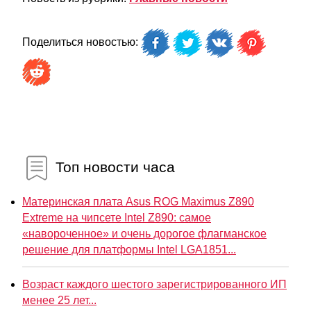
Поделиться новостью:
Топ новости часа
Материнская плата Asus ROG Maximus Z890
Extreme на чипсете Intel Z890: самое
«навороченное» и очень дорогое флагманское
решение для платформы Intel LGA1851...
Возраст каждого шестого зарегистрированного ИП
менее 25 лет...