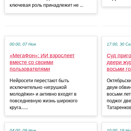
ключевая роль принадлежит не ...
00:00, 07 Ноя
17:00, 30 С
«МегаФон»: ИИ взрослеет
Суд приг
вместе со своими
двери жур
пользователями
восьми г
Нейросети перестают быть
Октябрьск
исключительно «игрушкой
двум обви
молодёжи» и активно входят в
восьми лет
повседневную жизнь широкого
поджог дв
круга......
Татаренков
04:00, 09 Ноя
10:00, 19 Но