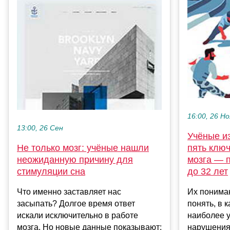
16:00, 26 Но
13:00, 26 Сен
Учёные и
Не только мозг: учёные нашли
пять клю
неожиданную причину для
мозга — 
стимуляции сна
до 32 лет
Что именно заставляет нас
Их понима
засыпать? Долгое время ответ
понять, в 
искали исключительно в работе
наиболее у
мозга. Но новые данные показывают:
нарушениям