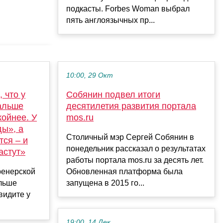
подкасты. Forbes Woman выбрал
пять англоязычных пр...
10:00, 29 Окт
 что у
Собянин подвел итоги
альше
десятилетия развития портала
койнее. У
mos.ru
ды», а
Столичный мэр Сергей Собянин в
тся – и
понедельник рассказал о результатах
астут»
работы портала mos.ru за десять лет.
ренерской
Обновленная платформа была
ольше
запущена в 2015 го...
видите у
19:00, 14 Дек