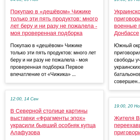
Покупаю в «дешёвом» Чижике
Украинско
только эти пять продуктов: много
приговори
лет беру и ни разу не пожалела -
военные 
моя проверенная подборка
Донбассе
Покупаю в «дешёвом» Чижике
Южный окр
только эти пять продуктов: много лет
приговорил
беру и ни разу не пожалела - моя
свободы уч
проверенная подборка Первое
украински
впечатление от «Чижика» ...
батальонов
совершен..
12:00, 14 Сен
19:00, 20 Но
В Северной столице картины
выставки «Фрагменты эпох»
Жителя В
украсили бывший особняк купца
переехав
Алафузова
приговори