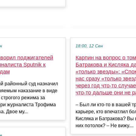
ен
18:00, 12 Сен
оворил поджигателей
Карпин на вопрос о том,
налиста Sputnik к
Батракова и Кисляка д
одам
«только звезды»: «Спо
нас сразу «только звез
ий районный суд назначил
через год что-то случае
няемым наказание в виде
что-то дальше они не р
 строгого режима за
ери журналиста Трофима
– Был ли кто-то в вашей т
а. Двое му...
карьере, кто впечатлил б
Кисляка и Батракова? Вы 
них потолок? – Не вижу....
я