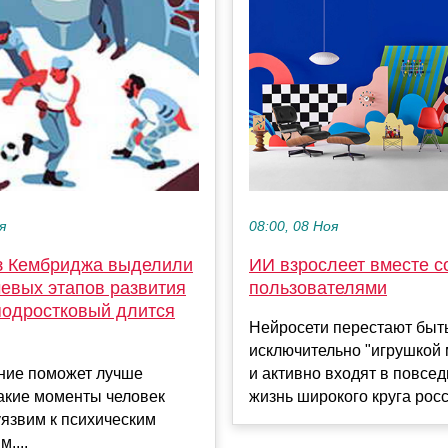
08:00, 08 Ноя
я
ИИ взрослеет вместе с
з Кембриджа выделили
пользователями
чевых этапов развития
подростковый длится
Нейросети перестают быт
исключительно "игрушкой
и активно входят в повсе
ние поможет лучше
жизнь широкого круга росси
какие моменты человек
язвим к психическим
....