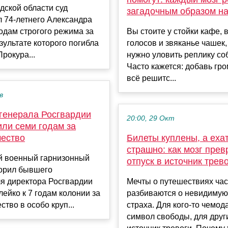
дской области суд
загадочным образом н
 74-летнего Александра
годам строгого режима за
Вы стоите у стойки кафе, в
езультате которого погибла
голосов и звяканье чашек,
рокура...
нужно уловить реплику со
Часто кажется: добавь гр
всё решитс...
в
генерала Росгвардии
20:00, 29 Окт
или семи годам за
ество
Билеты куплены, а еха
страшно: как мозг пре
й военный гарнизонный
отпуск в источник трев
ворил бывшего
я директора Росгвардии
Мечты о путешествиях час
ейко к 7 годам колонии за
разбиваются о невидимую
тво в особо круп...
страха. Для кого-то чемо
символ свободы, для друг