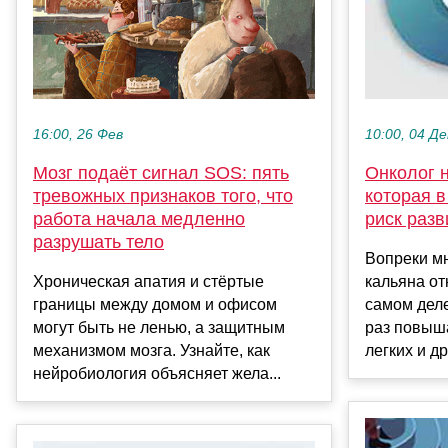
16:00, 26 Фев
10:00, 04 Де
Мозг подаёт сигнал SOS: пять
Онколог н
тревожных признаков того, что
которая в
работа начала медленно
риск разв
разрушать тело
Вопреки мн
Хроническая апатия и стёртые
кальяна от
границы между домом и офисом
самом деле
могут быть не ленью, а защитным
раз повыша
механизмом мозга. Узнайте, как
легких и дру
нейробиология объясняет жела...