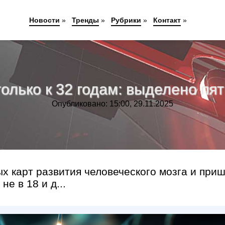
Новости
»
Тренды
»
Рубрики
»
Контакт
»
олько к 32 годам: выделено пят
Опубликовано: 15:00, 29.11.2025
х карт развития человеческого мозга и при
не в 18 и д...