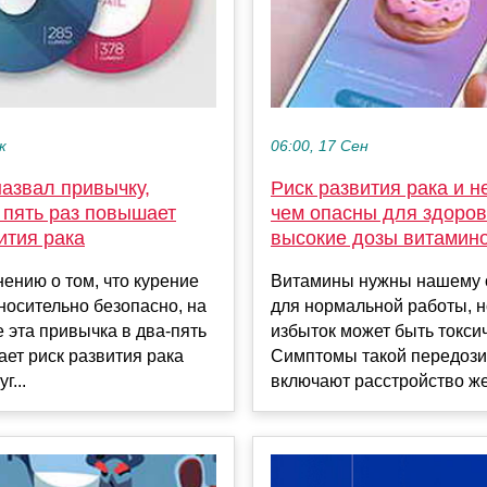
к
06:00, 17 Сен
азвал привычку,
Риск развития рака и н
 пять раз повышает
чем опасны для здоро
ития рака
высокие дозы витамин
ению о том, что курение
Витамины нужны нашему 
носительно безопасно, на
для нормальной работы, н
 эта привычка в два-пять
избыток может быть токси
ет риск развития рака
Симптомы такой передози
г...
включают расстройство жел