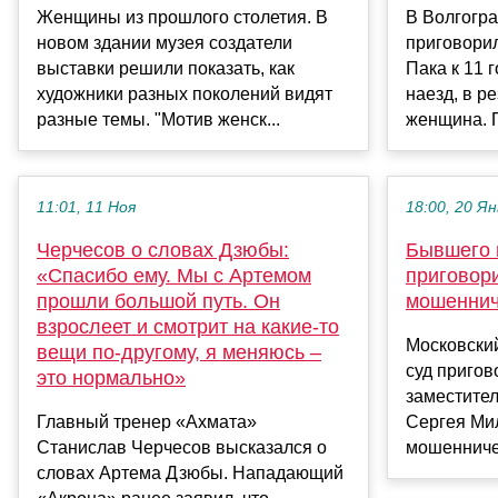
Женщины из прошлого столетия. В
В Волгогра
новом здании музея создатели
приговорил
выставки решили показать, как
Пака к 11 
художники разных поколений видят
наезд, в р
разные темы. "Мотив женск...
женщина. П
11:01, 11 Ноя
18:00, 20 Ян
Черчесов о словах Дзюбы:
Бывшего 
«Спасибо ему. Мы с Артемом
приговор
прошли большой путь. Он
мошеннич
взрослеет и смотрит на какие‑то
Московски
вещи по‑другому, я меняюсь –
суд приго
это нормально»
заместител
Главный тренер «Ахмата»
Сергея Мил
Станислав Черчесов высказался о
мошенничес
словах Артема Дзюбы. Нападающий