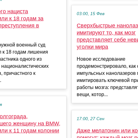
го нациста
03:00, 15 Фев
ли к 18 годам за
преступления в
Сверхбыстрые нанола
имитируют то, как мозг
представляет себе не
ужной военный суд
уголки мира
 к 18 годам лишения
астника одного из
Новое исследование
х националистических
продемонстрировало, как 
, причастного к
импульсных нанолазеров 
.
имитировать ключевой пр
работы мозга: представля
вещи, котор...
я
олгограда,
17:00, 27 Сен
шего женщину на BMW,
ли к 11 годам колонии
Даже мелатонин или к
помогут: каждый мозг р