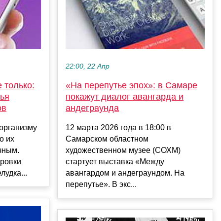
22:00, 22 Апр
е только:
«На перепутье эпох»: в Самаре
вья
покажут диалог авангарда и
ов
андеграунда
организму
12 марта 2026 года в 18:00 в
о их
Самарском областном
чным.
художественном музее (СОХМ)
ровки
стартует выставка «Между
удка...
авангардом и андеграундом. На
перепутье». В экс...