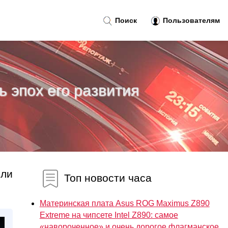
Поиск
Пользователям
ь эпох его развития
шли
Топ новости часа
Материнская плата Asus ROG Maximus Z890
Extreme на чипсете Intel Z890: самое
«навороченное» и очень дорогое флагманское