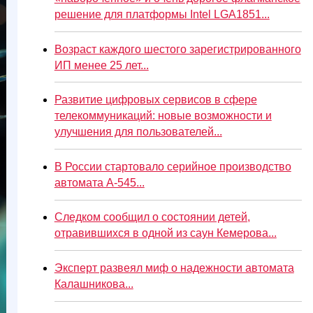
решение для платформы Intel LGA1851...
Возраст каждого шестого зарегистрированного
ИП менее 25 лет...
Развитие цифровых сервисов в сфере
телекоммуникаций: новые возможности и
улучшения для пользователей...
В России стартовало серийное производство
автомата А-545...
Следком сообщил о состоянии детей,
отравившихся в одной из саун Кемерова...
Эксперт развеял миф о надежности автомата
Калашникова...