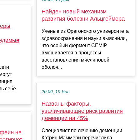
Найден новый механизм
развития болезни Альцгеймера
зеры
Ученые из Орегонского университета
здравоохранения и науки выяснили,
видимые
что особый фермент CEMIP
вмешивается в процессы
восстановления миелиновой
сети
оболоч...
могут
инцип
ть себе
20:00, 19 Янв
Названы факторы,
увеличивающие риск развития
деменции на 45%
Специалист по лечению деменции
офеин не
Кэтрин Маммери перечислила
еагирует