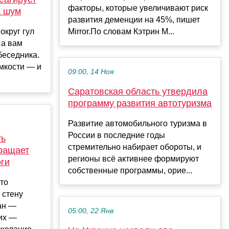
факторы, которые увеличивают риск
а шум
развития деменции на 45%, пишет
округ гул
Mirror.По словам Кэтрин М...
 а вам
беседника.
омкости — и
09:00, 14 Ноя
Саратовская область утвердила
программу развития автотуризма
Развитие автомобильного туризма в
России в последние годы
ть
стремительно набирает обороты, и
вращает
регионы всё активнее формируют
оги
собственные программы, орие...
то
 стену
дан —
05:00, 22 Янв
их —