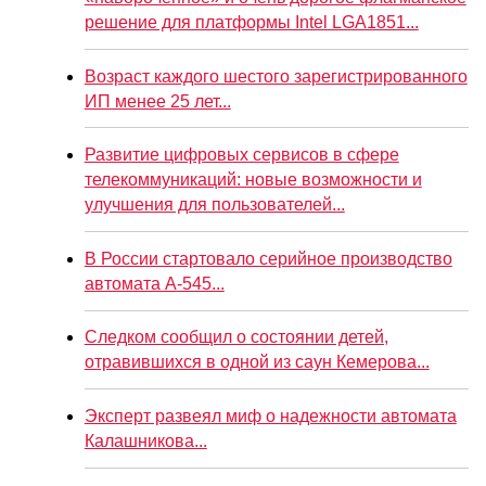
решение для платформы Intel LGA1851...
Возраст каждого шестого зарегистрированного
ИП менее 25 лет...
Развитие цифровых сервисов в сфере
телекоммуникаций: новые возможности и
улучшения для пользователей...
В России стартовало серийное производство
автомата А-545...
Следком сообщил о состоянии детей,
отравившихся в одной из саун Кемерова...
Эксперт развеял миф о надежности автомата
Калашникова...