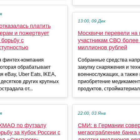
я
13:00, 09 Дек
отказалась платить
керам и пожертвует
Москвичи перевели на
 борьбу с
участникам СВО более
ступностью
миллионов рублей
я финтех-компания
Собранные средства напр
которая обрабатывает
закупку снаряжения и тех
я eBay, Uber Eats, IKEA,
военнослужащих, а также 
десятков других крупных
приобретение медикамент
страдала от...
продуктов, стройматериало
я
22:00, 03 Янв
ХМАО по футзалу
СМИ: в Германии сове
рьбу за Кубок России с
мегаограбление банка 
ад «Синтуром»
десятки миллионов ев