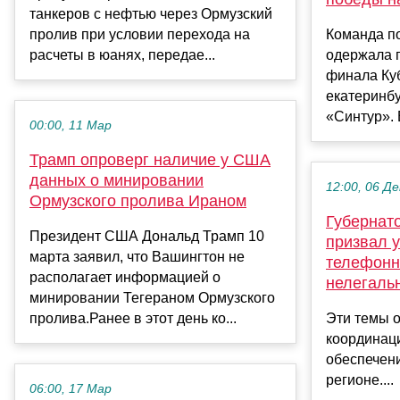
танкеров с нефтью через Ормузский
пролив при условии перехода на
Команда п
расчеты в юанях, передае...
одержала п
финала Ку
екатеринб
«Синтур». 
00:00, 11 Мар
Трамп опроверг наличие у США
данных о минировании
12:00, 06 Де
Ормузского пролива Ираном
Губернато
Президент США Дональд Трамп 10
призвал у
марта заявил, что Вашингтон не
телефонн
располагает информацией о
нелегаль
минировании Тегераном Ормузского
пролива.Ранее в этот день ко...
Эти темы 
координац
обеспечен
регионе....
06:00, 17 Мар