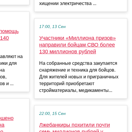
хищении электричества ...
17:00, 13 Сен
 помощь
 140
Участники «Миллиона призов»
направили бойцам СВО более
130 миллионов рублей
авляют на
ники для
На собранные средства закупается
на
снаряжение и техника для бойцов.
ов,
Для жителей новых и приграничных
в и ...
территорий приобретают
стройматериалы, медикаменты...
22:00, 15 Сен
ршено
на
Лжебанкиры похитили почти
ро
семь миллионов рублей у