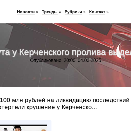
Новости
»
Тренды
»
Рубрики
»
Контакт
»
ута у Керченского пролива вы
Опубликовано: 20:00, 04.03.2025
100 млн рублей на ликвидацию последствий
отерпели крушение у Керченско...