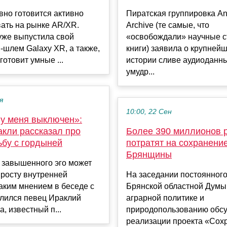
но готовится активно
Пиратская группировка An
ать на рынке AR/XR.
Archive (те самые, что
уже выпустила свой
«освобождали» научные с
шлем Galaxy XR, а также,
книги) заявила о крупней
готовит умные ...
истории сливе аудиоданн
умудр...
я
10:00, 22 Сен
 у меня выключен»:
акли рассказал про
Более 390 миллионов 
ьбу с гордыней
потратят на сохранени
Брянщины
 завышенного эго может
 росту внутренней
На заседании постоянного
аким мнением в беседе с
Брянской областной Думы
делился певец Ираклий
аграрной политике и
, известный п...
природопользованию обсу
реализации проекта «Сохр