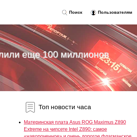
Поиск
Пользователям
делили еще 100 миллионов
Топ новости часа
Материнская плата Asus ROG Maximus Z890
Extreme на чипсете Intel Z890: самое
«навороченное» и очень дорогое флагманское