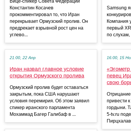
Вице-спикер Совета Федерации
Константин Косачев
Samsung яв
прокомментировал то, что Иран
конкуриров
перекрывает Ормузский пролив. Он
Компания 
предрекает взрывной рост цен на
первый XR-
углево...
по слухам, 
21:00, 22 Апр
16:00, 15 Но
Иран назвал главное условие
«Эгометр
открытия Ормузского пролива
певец Ир
свою бор
Ормузский пролив будет оставаться
закрытым, пока США нарушают
Отрицание
условия перемирия. Об этом заявил
привести к
спикер иранского парламента
гордыни. Т
Мохаммад Багер Галибаф в ...
5-tv.ru по
Пирцхалава