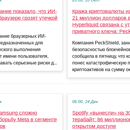
к
20:00, 10 Окт
ание показало, что ИИ-
Кража криптовалюты н
браузере грозят утечкой
21 миллион долларов 
Hyperliquid связана с у
приватного ключа: Peck
ание браузерных ИИ-
редназначенных для
Компания PeckShield, за
еского выполнения
безопасностью блокчейнов
т имени пользователя,
сообщила в пятницу, что 
авать серьезные риски д...
понес катастрофическую 
криптоактивов на сумму ок
к
06:00, 24 Дек
amsung сложно
Spotify «вынесли» на 3
борьбу Meta в сегменте
терабайт: 86 миллионо
ков
открытом доступе