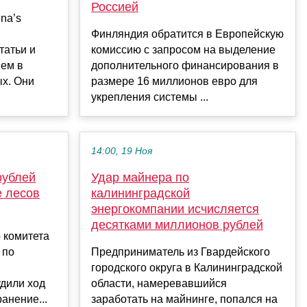
Россией
na’s
Финляндия обратится в Европейскую
татьи и
комиссию с запросом на выделение
шем в
дополнительного финансирования в
ых. Они
размере 16 миллионов евро для
укрепления системы ...
14:00, 19 Ноя
рублей
Удар майнера по
е лесов
калининградской
энергокомпании исчисляется
десятками миллионов рублей
 комитета
 по
Предприниматель из Гвардейского
городского округа в Калининградской
дили ход
области, намеревавшийся
анение...
заработать на майнинге, попался на