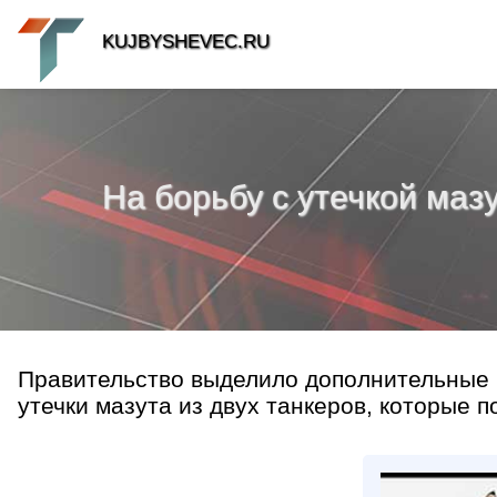
KUJBYSHEVEC.RU
На борьбу с утечкой маз
Правительство выделило дополнительные 
утечки мазута из двух танкеров, которые п