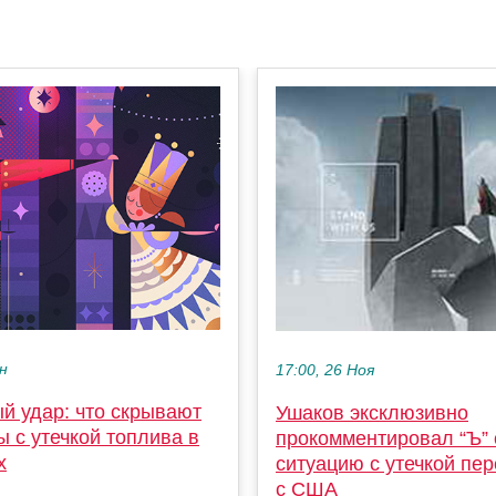
ен
17:00, 26 Ноя
й удар: что скрывают
Ушаков эксклюзивно
 с утечкой топлива в
прокомментировал “Ъ”
х
ситуацию с утечкой пе
с США