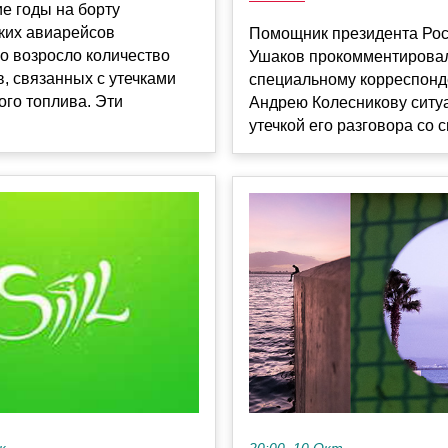
е годы на борту
ких авиарейсов
Помощник президента Ро
о возросло количество
Ушаков прокомментирова
, связанных с утечками
специальному корреспонд
го топлива. Эти
Андрею Колесникову ситу
утечкой его разговора со с