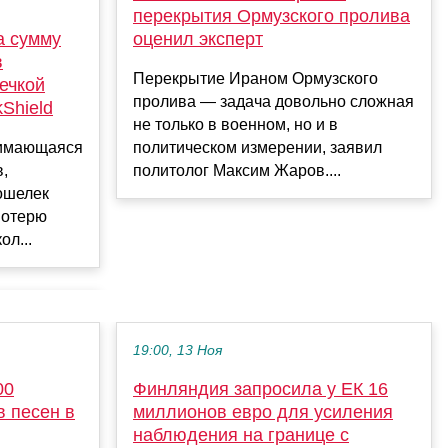
перекрытия Ормузского пролива
оценил эксперт
а сумму
в
Перекрытие Ираном Ормузского
течкой
пролива — задача довольно сложная
Shield
не только в военном, но и в
политическом измерении, заявил
нимающаяся
политолог Максим Жаров....
,
кошелек
потерю
ол...
19:00, 13 Ноя
00
Финляндия запросила у ЕК 16
в песен в
миллионов евро для усиления
наблюдения на границе с