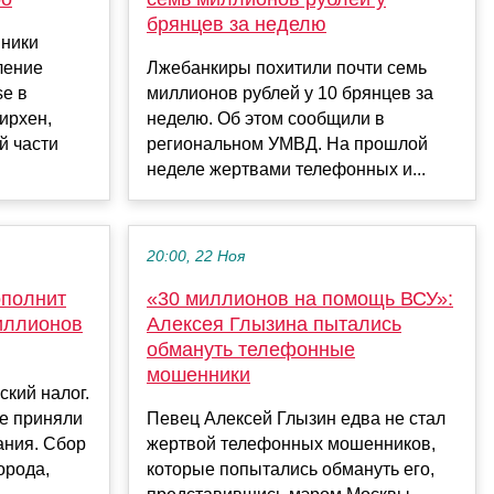
брянцев за неделю
ники
ление
Лжебанкиры похитили почти семь
se в
миллионов рублей у 10 брянцев за
ирхен,
неделю. Об этом сообщили в
й части
региональном УМВД. На прошлой
неделе жертвами телефонных и...
20:00, 22 Ноя
ополнит
«30 миллионов на помощь ВСУ»:
иллионов
Алексея Глызина пытались
обмануть телефонные
мошенники
ский налог.
е приняли
Певец Алексей Глызин едва не стал
ания. Сбор
жертвой телефонных мошенников,
орода,
которые попытались обмануть его,