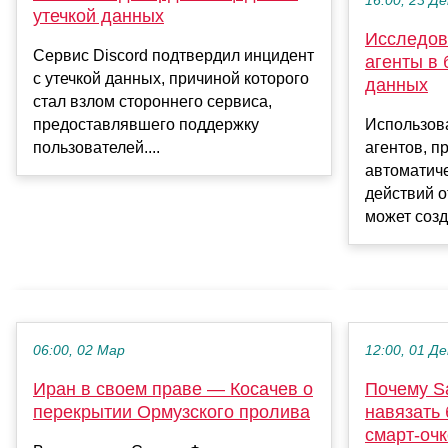
16:00, 23 Де
утечкой данных
Исследов
Сервис Discord подтвердил инцидент
агенты в 
с утечкой данных, причиной которого
данных
стал взлом стороннего сервиса,
предоставлявшего поддержку
Использов
пользователей....
агентов, п
автоматич
действий о
может созд
06:00, 02 Мар
12:00, 01 Де
Иран в своем праве — Косачев о
Почему S
перекрытии Ормузского пролива
навязать 
смарт-оч