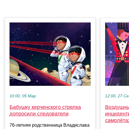
10:00, 05 Мар
12:00, 27 С
Бабушку керченского стрелка
Воздушны
допросили следователи
инциденты
самолёта
76-летняя родственница Владислава