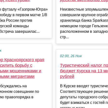
о футзалу «Газпром-Югра»
Неизвестные злоумышлен
обеду в первом матче 1/8
совершили крупное ограб
бка России против
хранилища банка Sparkas
ургской команды
немецком городе Гельзенк
Встреча завершилас...
расположенном в западно
стр...
к
02:00, 26 Ноя
р Красноярского края
силить борьбу с
Туристический налог п
ыми мошенниками и
бюджет Курска на 13 м
ными мигрантами
рублей
обсуждались на
В Курске вводят туристиче
ионном совещании по
Соответствующее решени
ию правопорядка в
депутаты городского собр
будет взиматься с гостей г