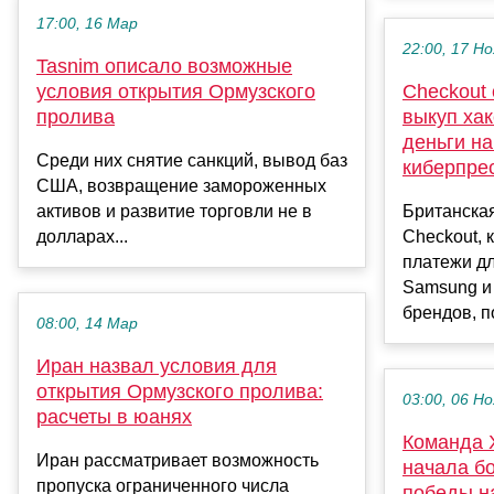
17:00, 16 Мар
22:00, 17 Но
Tasnim описало возможные
условия открытия Ормузского
Checkout 
пролива
выкуп ха
деньги на
Среди них снятие санкций, вывод баз
киберпре
США, возвращение замороженных
активов и развитие торговли не в
Британска
долларах...
Checkout, 
платежи дл
Samsung и 
брендов, по
08:00, 14 Мар
Иран назвал условия для
открытия Ормузского пролива:
03:00, 06 Но
расчеты в юанях
Команда 
Иран рассматривает возможность
начала бо
пропуска ограниченного числа
победы н