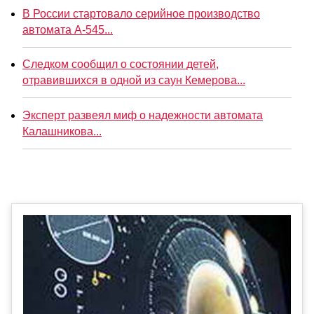
В России стартовало серийное производство
автомата А-545...
Следком сообщил о состоянии детей,
отравившихся в одной из саун Кемерова...
Эксперт развеял миф о надежности автомата
Калашникова...