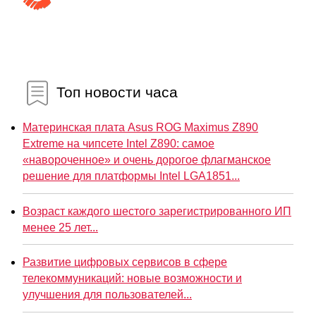
Топ новости часа
Материнская плата Asus ROG Maximus Z890
Extreme на чипсете Intel Z890: самое
«навороченное» и очень дорогое флагманское
решение для платформы Intel LGA1851...
Возраст каждого шестого зарегистрированного ИП
менее 25 лет...
Развитие цифровых сервисов в сфере
телекоммуникаций: новые возможности и
улучшения для пользователей...