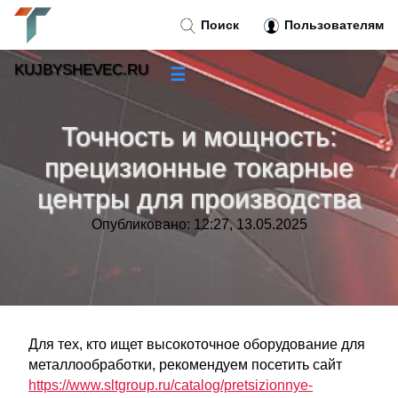
Поиск
Пользователям
KUJBYSHEVEC.RU
☰
Новости
»
Точность и мощность:
Тренды новостей
»
прецизионные токарные
центры для производства
Рубрики
»
Опубликовано: 12:27, 13.05.2025
Правила
»
Контакт
»
Для тех, кто ищет высокоточное оборудование для
металлообработки, рекомендуем посетить сайт
https://www.sltgroup.ru/catalog/pretsizionnye-