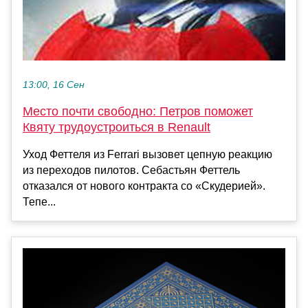
13:00, 16 Сен
Место почти свободно: Петров поможет
Квяту трудоустроиться в Renault
Уход Феттеля из Ferrari вызовет цепную реакцию
из переходов пилотов. Себастьян Феттель
отказался от нового контракта со «Скудерией».
Тепе...