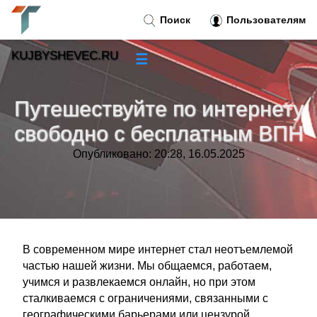
Поиск
Пользователям
KUJBYSHEVEC.RU
☰
Новости
»
Путешествуйте по интернету
Тренды новостей
»
свободно с бесплатным ВПН
Опубликовано: 20:28, 16.05.2025
Рубрики
»
Правила
»
Контакт
»
В современном мире интернет стал неотъемлемой
частью нашей жизни. Мы общаемся, работаем,
учимся и развлекаемся онлайн, но при этом
сталкиваемся с ограничениями, связанными с
географическими барьерами или цензурой.