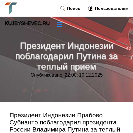
Поиск
Пользователям
KUJBYSHEVEC.RU
☰
Новости
»
Президент Индонезии
Тренды новостей
»
поблагодарил Путина за
теплый прием
Рубрики
»
Опубликовано: 22:00, 10.12.2025
Правила
»
Контакт
»
Президент Индонезии Прабово
Субианто поблагодарил президента
России Владимира Путина за теплый