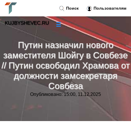
Поиск
Пользователям
KUJBYSHEVEC.RU
☰
Новости
»
Путин назначил нового
Тренды новостей
»
заместителя Шойгу в Совбезе
// Путин освободил Храмова от
Рубрики
»
должности замсекретаря
Правила
»
Совбеза
Опубликовано: 15:00, 11.12.2025
Контакт
»