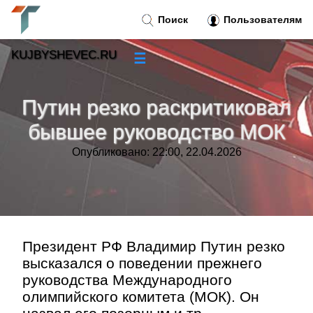
Поиск
Пользователям
KUJBYSHEVEC.RU
☰
Новости
»
Путин резко раскритиковал
Тренды новостей
»
бывшее руководство МОК
Опубликовано: 22:00, 22.04.2026
Рубрики
»
Правила
»
Контакт
»
Президент РФ Владимир Путин резко
высказался о поведении прежнего
руководства Международного
олимпийского комитета (МОК). Он