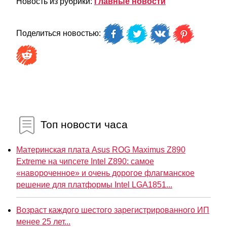
Новость из рубрики:
Главные новости
Поделиться новостью:
Топ новости часа
Материнская плата Asus ROG Maximus Z890
Extreme на чипсете Intel Z890: самое
«навороченное» и очень дорогое флагманское
решение для платформы Intel LGA1851...
Возраст каждого шестого зарегистрированного ИП
менее 25 лет...