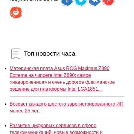
Топ новости часа
Материнская плата Asus ROG Maximus Z890
Extreme на чипсете Intel Z890: самое
«навороченное» и очень дорогое флагманское
решение для платформы Intel LGA1851...
Возраст каждого шестого зарегистрированного ИП
менее 25 лет...
Развитие цифровых сервисов в сфере
телекоммуникаций: новые возможности и