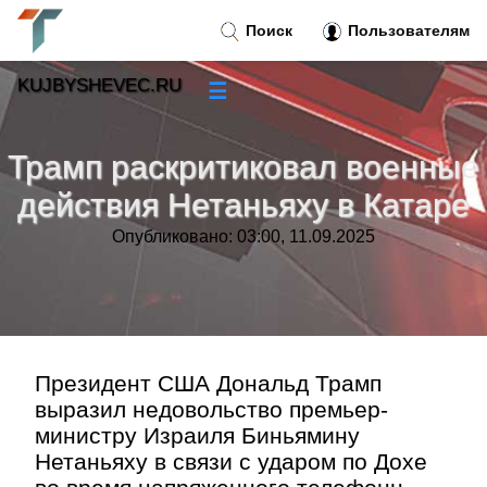
Поиск
Пользователям
KUJBYSHEVEC.RU
☰
Новости
»
Трамп раскритиковал военные
Тренды новостей
»
действия Нетаньяху в Катаре
Опубликовано: 03:00, 11.09.2025
Рубрики
»
Правила
»
Контакт
»
Президент США Дональд Трамп
выразил недовольство премьер-
министру Израиля Биньямину
Нетаньяху в связи с ударом по Дохе