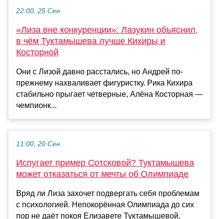
22:00, 25 Сен
«Лиза вне конкуренции»: Лазукин объяснил,
в чём Туктамышева лучше Кихиры и
Косторной
Они с Лизой давно расстались, но Андрей по-
прежнему нахваливает фигуристку. Рика Кихира
стабильно прыгает четверные, Алёна Косторная —
чемпионк...
11:00, 20 Сен
Испугает пример Сотсковой? Туктамышева
может отказаться от мечты об Олимпиаде
Вряд ли Лиза захочет подвергать себя проблемам
с психологией. Непокорённая Олимпиада до сих
пор не даёт покоя Елизавете Туктамышевой.