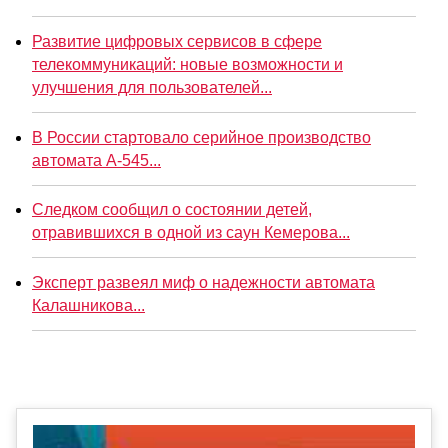
Развитие цифровых сервисов в сфере
телекоммуникаций: новые возможности и
улучшения для пользователей...
В России стартовало серийное производство
автомата А-545...
Следком сообщил о состоянии детей,
отравившихся в одной из саун Кемерова...
Эксперт развеял миф о надежности автомата
Калашникова...