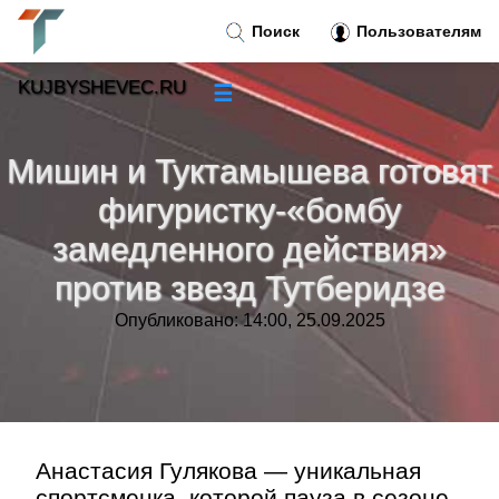
Поиск
Пользователям
KUJBYSHEVEC.RU
☰
Новости
»
Мишин и Туктамышева готовят
Тренды новостей
»
фигуристку-«бомбу
замедленного действия»
Рубрики
»
против звезд Тутберидзе
Правила
»
Опубликовано: 14:00, 25.09.2025
Контакт
»
Анастасия Гулякова — уникальная
спортсменка, которой пауза в сезоне