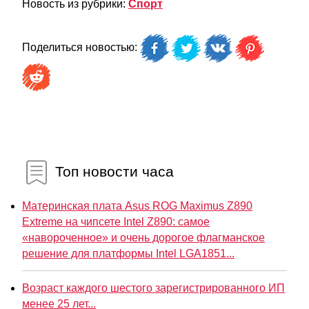
Новость из рубрики:
Спорт
Поделиться новостью:
Топ новости часа
Материнская плата Asus ROG Maximus Z890
Extreme на чипсете Intel Z890: самое
«навороченное» и очень дорогое флагманское
решение для платформы Intel LGA1851...
Возраст каждого шестого зарегистрированного ИП
менее 25 лет...