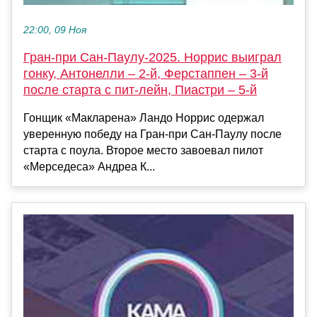
22:00, 09 Ноя
Гран-при Сан-Паулу-2025. Норрис выиграл
гонку, Антонелли – 2-й, Ферстаппен – 3-й
после старта с пит-лейн, Пиастри – 5-й
Гонщик «Макларена» Ландо Норрис одержал
уверенную победу на Гран-при Сан-Паулу после
старта с поула. Второе место завоевал пилот
«Мерседеса» Андреа К...