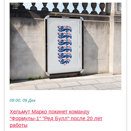
09:00, 09 Дек
Хельмут Марко покинет команду
"Формулы-1" "Ред Булл" после 20 лет
работы