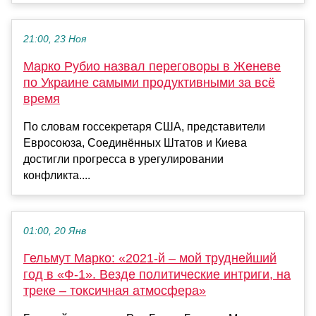
21:00, 23 Ноя
Марко Рубио назвал переговоры в Женеве
по Украине самыми продуктивными за всё
время
По словам госсекретаря США, представители
Евросоюза, Соединённых Штатов и Киева
достигли прогресса в урегулировании
конфликта....
01:00, 20 Янв
Гельмут Марко: «2021-й – мой труднейший
год в «Ф-1». Везде политические интриги, на
треке – токсичная атмосфера»