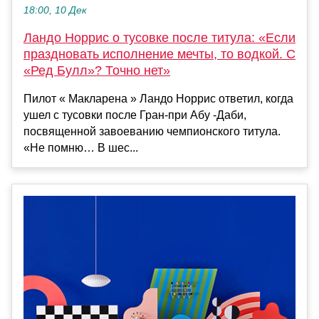
18:00, 10 Дек
Ландо Норрис о тусовке после титула: «Если
праздновать исполнение мечты, то водкой. С
«Ред Булл»? Точно нет»
Пилот « Макларена » Ландо Норрис ответил, когда
ушел с тусовки после Гран-при Абу -Даби,
посвященной завоеванию чемпионского титула.
«Не помню… В шес...