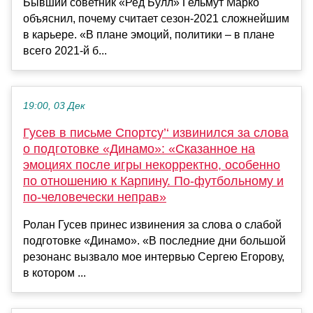
Бывший советник «Ред Булл» Гельмут Марко
объяснил, почему считает сезон-2021 сложнейшим
в карьере. «В плане эмоций, политики – в плане
всего 2021-й б...
19:00, 03 Дек
Гусев в письме Спортcу’‘ извинился за слова
о подготовке «Динамо»: «Сказанное на
эмоциях после игры некорректно, особенно
по отношению к Карпину. По-футбольному и
по-человечески неправ»
Ролан Гусев принес извинения за слова о слабой
подготовке «Динамо». «В последние дни большой
резонанс вызвало мое интервью Сергею Егорову,
в котором ...