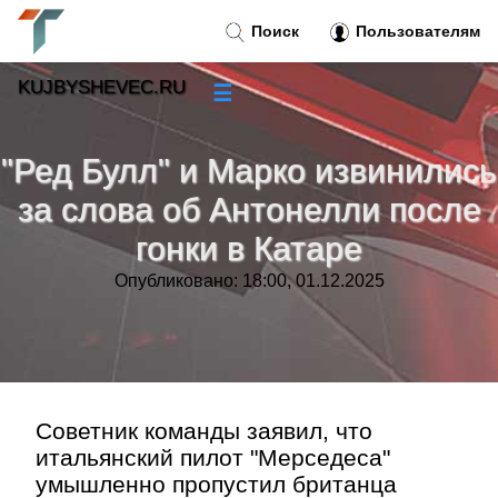
Поиск
Пользователям
KUJBYSHEVEC.RU
☰
Новости
»
"Ред Булл" и Марко извинились
Тренды новостей
»
за слова об Антонелли после
гонки в Катаре
Рубрики
»
Опубликовано: 18:00, 01.12.2025
Правила
»
Контакт
»
Советник команды заявил, что
итальянский пилот "Мерседеса"
умышленно пропустил британца