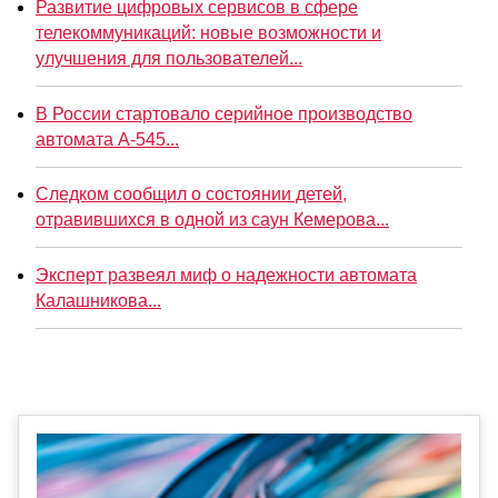
Развитие цифровых сервисов в сфере
телекоммуникаций: новые возможности и
улучшения для пользователей...
В России стартовало серийное производство
автомата А-545...
Следком сообщил о состоянии детей,
отравившихся в одной из саун Кемерова...
Эксперт развеял миф о надежности автомата
Калашникова...