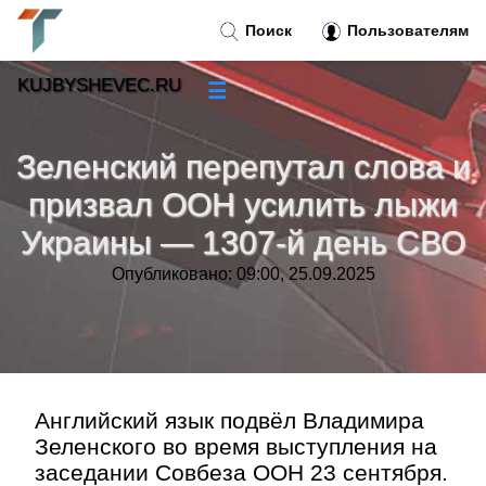
Поиск
Пользователям
KUJBYSHEVEC.RU
☰
Новости
»
Зеленский перепутал слова и
Тренды новостей
»
призвал ООН усилить лыжи
Украины — 1307-й день СВО
Рубрики
»
Опубликовано: 09:00, 25.09.2025
Правила
»
Контакт
»
Английский язык подвёл Владимира
Зеленского во время выступления на
заседании Совбеза ООН 23 сентября.