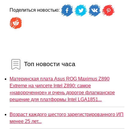
Поделиться новостью:
Топ новости часа
Материнская плата Asus ROG Maximus Z890
Extreme на чипсете Intel Z890: самое
«навороченное» и очень дорогое флагманское
решение для платформы Intel LGA1851...
Возраст каждого шестого зарегистрированного ИП
менее 25 лет...