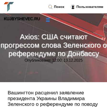
Поиск
Пользователям
KUJBYSHEVEC.RU
☰
Новости
»
Axios: США считают
Тренды новостей
»
прогрессом слова Зеленского о
референдуме по Донбассу
Рубрики
»
Опубликовано: 12:00, 13.12.2025
Правила
»
Контакт
»
Вашингтон расценил заявление
президента Украины Владимира
Зеленского о референдуме по поводу