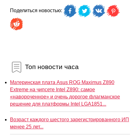
Поделиться новостью:
Топ новости часа
Материнская плата Asus ROG Maximus Z890
Extreme на чипсете Intel Z890: самое
«навороченное» и очень дорогое флагманское
решение для платформы Intel LGA1851...
Возраст каждого шестого зарегистрированного ИП
менее 25 лет...