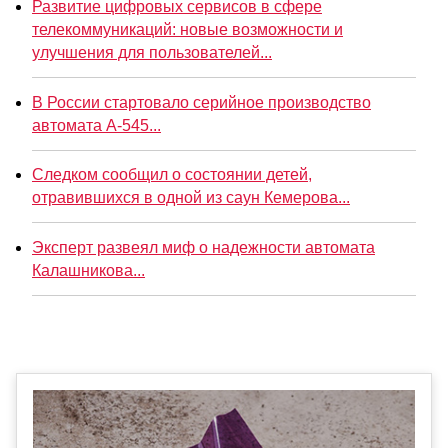
Развитие цифровых сервисов в сфере
телекоммуникаций: новые возможности и
улучшения для пользователей...
В России стартовало серийное производство
автомата А-545...
Следком сообщил о состоянии детей,
отравившихся в одной из саун Кемерова...
Эксперт развеял миф о надежности автомата
Калашникова...