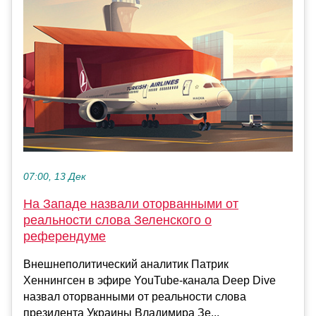
07:00, 13 Дек
На Западе назвали оторванными от
реальности слова Зеленского о
референдуме
Внешнеполитический аналитик Патрик
Хеннингсен в эфире YouTube-канала Deep Dive
назвал оторванными от реальности слова
президента Украины Владимира Зе...