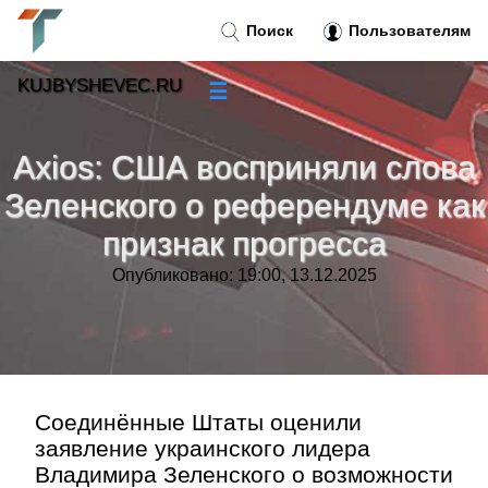
Поиск
Пользователям
KUJBYSHEVEC.RU
☰
Новости
»
Axios: США восприняли слова
Тренды новостей
»
Зеленского о референдуме как
признак прогресса
Рубрики
»
Опубликовано: 19:00, 13.12.2025
Правила
»
Контакт
»
Соединённые Штаты оценили
заявление украинского лидера
Владимира Зеленского о возможности