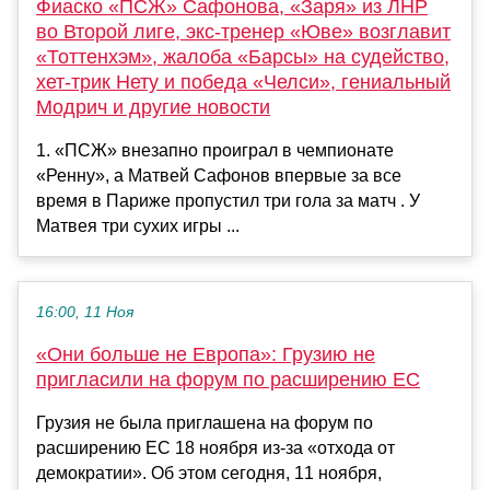
Фиаско «ПСЖ» Сафонова, «Заря» из ЛНР
во Второй лиге, экс-тренер «Юве» возглавит
«Тоттенхэм», жалоба «Барсы» на судейство,
хет-трик Нету и победа «Челси», гениальный
Модрич и другие новости
1. «ПСЖ» внезапно проиграл в чемпионате
«Ренну», а Матвей Сафонов впервые за все
время в Париже пропустил три гола за матч . У
Матвея три сухих игры ...
16:00, 11 Ноя
«Они больше не Европа»: Грузию не
пригласили на форум по расширению ЕС
Грузия не была приглашена на форум по
расширению ЕС 18 ноября из-за «отхода от
демократии». Об этом сегодня, 11 ноября,