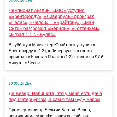
03:00, 28 Сен
Чемпионат Англии. «МЮ» уступил
«Брентфорду», «Ливерпуль» проиграл
«Пэлас», «Челси» – «Брайтону», «Ман
Сити» разгромил «Бернли», «Тоттенхэм»
сыграл 1:1 с «Вулвс»
В субботу « Манчестер Юнайтед » уступил «
Брентфорду » (1:3), « Ливерпуль » в гостях
проиграл « Кристал Пэлас » (1:2) с голом на 97-й
минуте, « Челси...
10:00, 19 Дек
Де Вевер: Напишите, что у меня есть дача
под Петербургом, а сам я там буду мэром
Премьер-министр Бельгии Барт де Вевер,
противник идеи конфискации российских