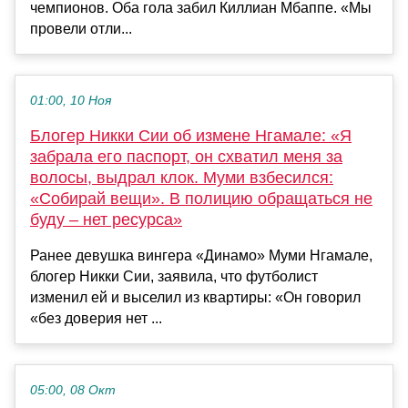
чемпионов. Оба гола забил Киллиан Мбаппе. «Мы
провели отли...
01:00, 10 Ноя
Блогер Никки Сии об измене Нгамале: «Я
забрала его паспорт, он схватил меня за
волосы, выдрал клок. Муми взбесился:
«Собирай вещи». В полицию обращаться не
буду – нет ресурса»
Ранее девушка вингера «Динамо» Муми Нгамале,
блогер Никки Сии, заявила, что футболист
изменил ей и выселил из квартиры: «Он говорил
«без доверия нет ...
05:00, 08 Окт