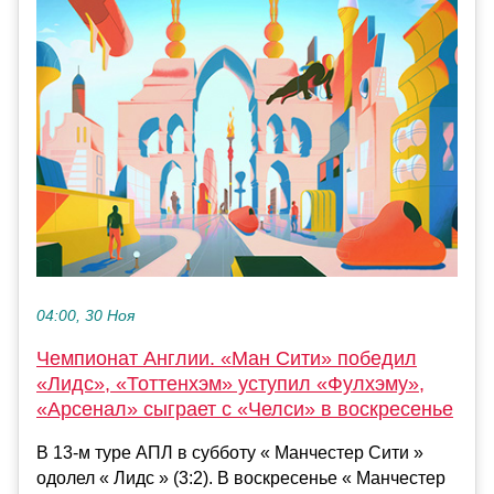
04:00, 30 Ноя
Чемпионат Англии. «Ман Сити» победил
«Лидс», «Тоттенхэм» уступил «Фулхэму»,
«Арсенал» сыграет с «Челси» в воскресенье
В 13-м туре АПЛ в субботу « Манчестер Сити »
одолел « Лидс » (3:2). В воскресенье « Манчестер