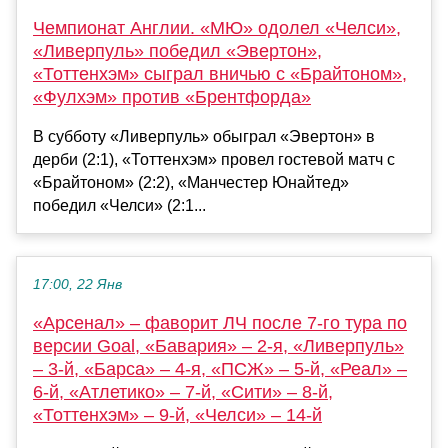
Чемпионат Англии. «МЮ» одолел «Челси»,
«Ливерпуль» победил «Эвертон»,
«Тоттенхэм» сыграл вничью с «Брайтоном»,
«Фулхэм» против «Брентфорда»
В субботу «Ливерпуль» обыграл «Эвертон» в
дерби (2:1), «Тоттенхэм» провел гостевой матч с
«Брайтоном» (2:2), «Манчестер Юнайтед»
победил «Челси» (2:1...
17:00, 22 Янв
«Арсенал» – фаворит ЛЧ после 7-го тура по
версии Goal, «Бавария» – 2-я, «Ливерпуль»
– 3-й, «Барса» – 4-я, «ПСЖ» – 5-й, «Реал» –
6-й, «Атлетико» – 7-й, «Сити» – 8-й,
«Тоттенхэм» – 9-й, «Челси» – 14-й