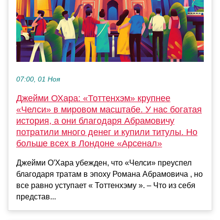
07:00, 01 Ноя
Джейми ОХара: «Тоттенхэм» крупнее
«Челси» в мировом масштабе. У нас богатая
история, а они благодаря Абрамовичу
потратили много денег и купили титулы. Но
больше всех в Лондоне «Арсенал»
Джейми О′Хара убежден, что «Челси» преуспел
благодаря тратам в эпоху Романа Абрамовича , но
все равно уступает « Тоттенхэму ». – Что из себя
представ...