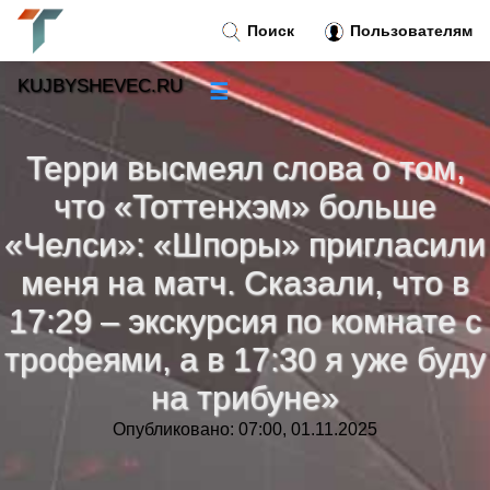
Поиск
Пользователям
KUJBYSHEVEC.RU
☰
Новости
»
Терри высмеял слова о том,
Тренды новостей
»
что «Тоттенхэм» больше
«Челси»: «Шпоры» пригласили
Рубрики
»
меня на матч. Сказали, что в
17:29 – экскурсия по комнате с
Правила
»
трофеями, а в 17:30 я уже буду
Контакт
»
на трибуне»
Опубликовано: 07:00, 01.11.2025