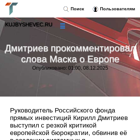
Поиск
Пользователям
KUJBYSHEVEC.RU
☰
Новости
»
Дмитриев прокомментировал
Тренды новостей
»
слова Маска о Европе
Опубликовано: 01:00, 08.12.2025
Рубрики
»
Правила
»
Контакт
»
Руководитель Российского фонда
прямых инвестиций Кирилл Дмитриев
выступил с резкой критикой
европейской бюрократии, обвинив её