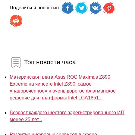
Поделиться новостью:
Топ новости часа
Материнская плата Asus ROG Maximus Z890
Extreme на чипсете Intel Z890: самое
«навороченное» и очень дорогое флагманское
решение для платформы Intel LGA1851...
Возраст каждого шестого зарегистрированного ИП
менее 25 лет...
Развитие цифровых сервисов в сфере