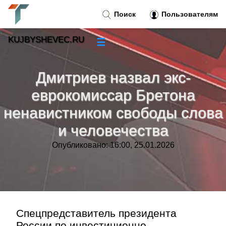
Поиск
Пользователям
KUJBYSHEVEC.RU
☰
Новости
»
Дмитриев назвал экс-
Тренды новостей
»
еврокомиссар Бретона
ненавистником свободы слова
Рубрики
»
и человечества
Правила
»
Опубликовано: 16:00, 25.01.2026
Контакт
»
Спецпредставитель президента
России по инвестиционно-