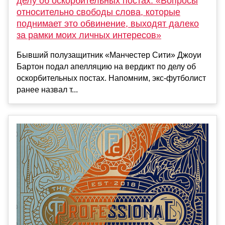
делу об оскорбительных постах: «Вопросы
относительно свободы слова, которые
поднимает это обвинение, выходят далеко
за рамки моих личных интересов»
Бывший полузащитник «Манчестер Сити» Джоуи
Бартон подал апелляцию на вердикт по делу об
оскорбительных постах. Напомним, экс-футболист
ранее назвал т...