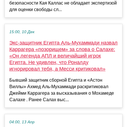
безопасности Кая Каллас не обладает экспертизой
для оценки свободы сл...
15:00, 10 Дек
Экс-защитник Египта Аль-Мухаммади назвал
Каррагера «позорищем» за слова о Салахе:
«Он легенда АПЛ и величайший игрок
Египта. Не удивлен, что Роналду
игнорировал тебя, а Месси критиковал»
Бывший защитник сборной Египта и «Астон
Виллы» Ахмед Аль-Мухаммади раскритиковал
Джейми Каррагера за высказывания о Мохамеде
Салахе . Ранее Салах выс...
04:00, 13 Апр