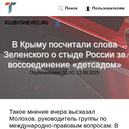
Поиск
Пользователям
KUJBYSHEVEC.RU
☰
Новости
»
В Крыму посчитали слова
Тренды новостей
»
Зеленского о стыде России за
воссоединение «детсадом»
Рубрики
»
Опубликовано: 11:00, 12.09.2025
Правила
»
Контакт
»
Такое мнение вчера высказал
Молохов, руководитель группы по
международно-правовым вопросам. В