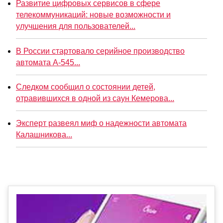
Развитие цифровых сервисов в сфере
телекоммуникаций: новые возможности и
улучшения для пользователей...
В России стартовало серийное производство
автомата А-545...
Следком сообщил о состоянии детей,
отравившихся в одной из саун Кемерова...
Эксперт развеял миф о надежности автомата
Калашникова...