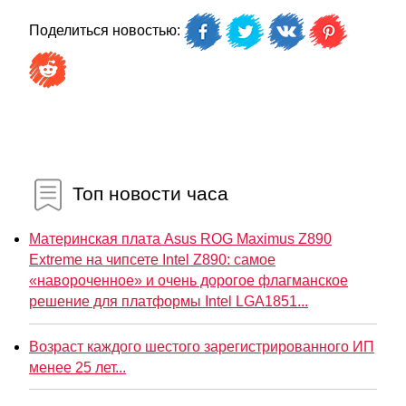
Поделиться новостью:
Топ новости часа
Материнская плата Asus ROG Maximus Z890
Extreme на чипсете Intel Z890: самое
«навороченное» и очень дорогое флагманское
решение для платформы Intel LGA1851...
Возраст каждого шестого зарегистрированного ИП
менее 25 лет...