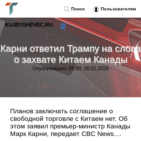
Поиск
Пользователям
KUJBYSHEVEC.RU
☰
Новости
»
Карни ответил Трампу на слова
Тренды новостей
»
о захвате Китаем Канады
Опубликовано: 05:00, 26.01.2026
Рубрики
»
Правила
»
Контакт
»
Планов заключать соглашение о
свободной торговле с Китаем нет. Об
этом заявил премьер-министр Канады
Марк Карни, передает CBC News....