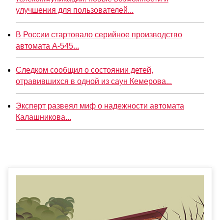
улучшения для пользователей...
В России стартовало серийное производство
автомата А-545...
Следком сообщил о состоянии детей,
отравившихся в одной из саун Кемерова...
Эксперт развеял миф о надежности автомата
Калашникова...