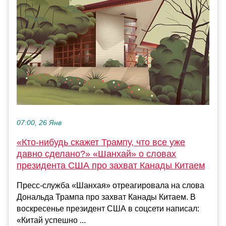
07:00, 26 Янв
«Кто-нибудь скажет Трампу, что все уже
давно сделано?» «Шанхай» о словах
президента США про захват Канады Китаем
Пресс-служба «Шанхая» отреагировала на слова
Дональда Трампа про захват Канады Китаем. В
воскресенье президент США в соцсети написал:
«Китай успешно ...