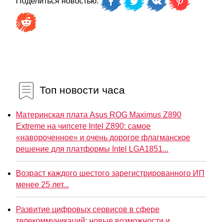
Поделиться новостью:
Топ новости часа
Материнская плата Asus ROG Maximus Z890
Extreme на чипсете Intel Z890: самое
«навороченное» и очень дорогое флагманское
решение для платформы Intel LGA1851...
Возраст каждого шестого зарегистрированного ИП
менее 25 лет...
Развитие цифровых сервисов в сфере
телекоммуникаций: новые возможности и