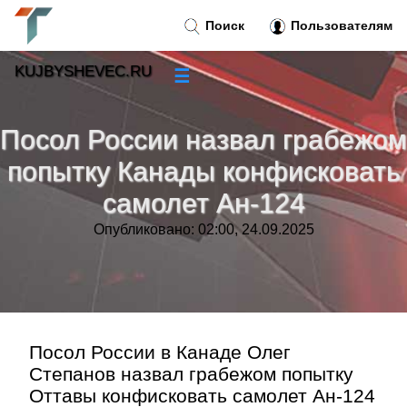
Поиск
Пользователям
KUJBYSHEVEC.RU
☰
Новости
»
Посол России назвал грабежом
Тренды новостей
»
попытку Канады конфисковать
самолет Ан-124
Рубрики
»
Опубликовано: 02:00, 24.09.2025
Правила
»
Контакт
»
Посол России в Канаде Олег
Степанов назвал грабежом попытку
Оттавы конфисковать самолет Ан-124