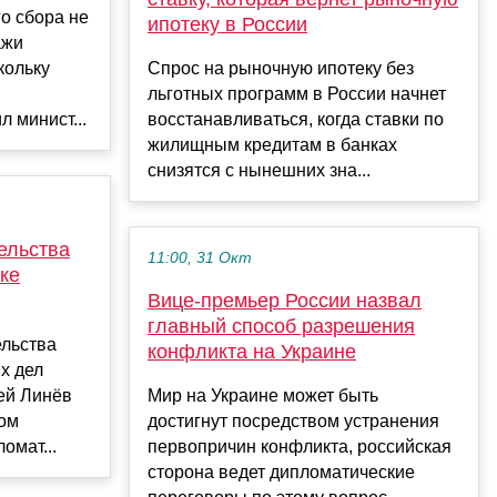
о сбора не
ипотеку в России
ажи
кольку
Спрос на рыночную ипотеку без
льготных программ в России начнет
 минист...
восстанавливаться, когда ставки по
жилищным кредитам в банках
снизятся с нынешних зна...
ельства
11:00, 31 Окт
ке
Вице-премьер России назвал
главный способ разрешения
ельства
конфликта на Украине
х дел
ей Линёв
Мир на Украине может быть
том
достигнут посредством устранения
омат...
первопричин конфликта, российская
сторона ведет дипломатические