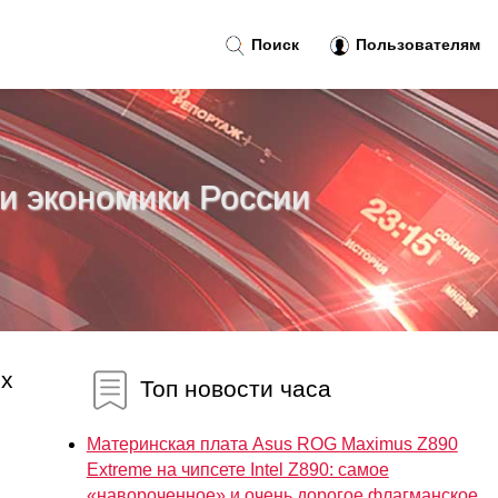
Поиск
Пользователям
ти экономики России
их
Топ новости часа
Материнская плата Asus ROG Maximus Z890
Extreme на чипсете Intel Z890: самое
«навороченное» и очень дорогое флагманское