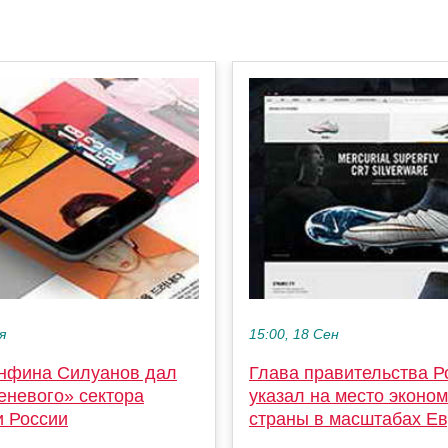
я
15:00, 18 Сен
нфина Силуанов дал
Глава правительства Р
еневого» сектора
указал на место эконо
и России
страны в масштабах Е