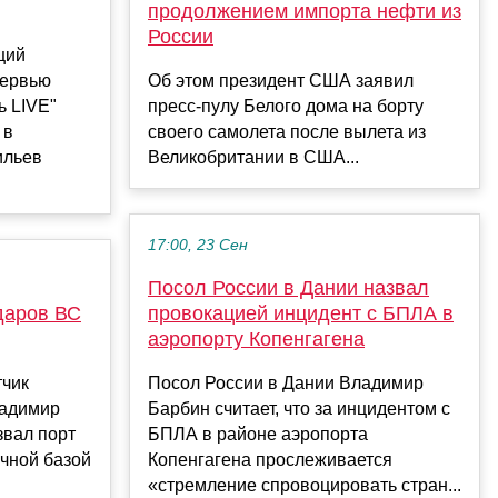
продолжением импорта нефти из
России
щий
тервью
Об этом президент США заявил
ь LIVE"
пресс-пулу Белого дома на борту
 в
своего самолета после вылета из
ильев
Великобритании в США...
17:00, 23 Сен
Посол России в Дании назвал
даров ВС
провокацией инцидент с БПЛА в
аэропорту Копенгагена
тчик
Посол России в Дании Владимир
ладимир
Барбин считает, что за инцидентом с
азвал порт
БПЛА в районе аэропорта
чной базой
Копенгагена прослеживается
«стремление спровоцировать стран...