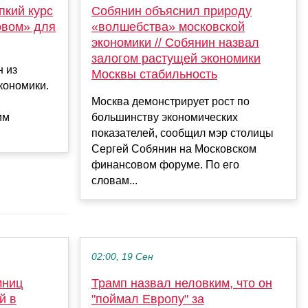
пкий курс
Собянин объяснил природу
овом» для
«волшебства» московской
экономики // Собянин назвал
залогом растущей экономики
н из
Москвы стабильность
кономики.
Москва демонстрирует рост по
им
большинству экономических
показателей, сообщил мэр столицы
Сергей Собянин на Московском
финансовом форуме. По его
словам...
02:00, 19 Сен
мниц
Трамп назвал неловким, что он
й в
"поймал Европу" за