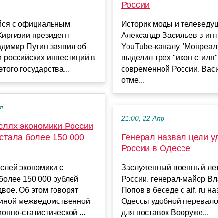
России
ся с официальным
Историк моды и телеведу
Киргизии президент
Александр Васильев в ин
адимир Путин заявил об
YouTube-каналу "Монреал
 российских инвестиций в
выделил трех "икон стиля"
того государства...
современной России. Вас
отме...
я
21:00, 22 Апр
слях экономики России
стала более 150 000
Генерал назвал цели у
России в Одессе
слей экономики с
Заслуженный военный ле
более 150 000 рублей
России, генерал-майор В
вое. Об этом говорят
Попов в беседе с aif. ru н
иной межведомственной
Одессы удобной перевало
нно-статистической ...
для поставок Вооруже...