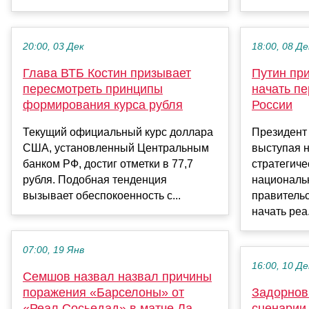
20:00, 03 Дек
18:00, 08 Де
Глава ВТБ Костин призывает
Путин пр
пересмотреть принципы
начать пе
формирования курса рубля
России
Текущий официальный курс доллара
Президент
США, установленный Центральным
выступая н
банком РФ, достиг отметки в 77,7
стратегиче
рубля. Подобная тенденция
националь
вызывает обеспокоенность с...
правитель
начать реа.
07:00, 19 Янв
16:00, 10 Де
Семшов назвал назвал причины
поражения «Барселоны» от
Задорнов
«Реал Сосьедад» в матче Ла
сценарии