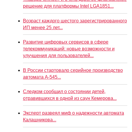
решение для платформы Intel LGA1851...
Возраст каждого шестого зарегистрированного
ИП менее 25 лет...
Развитие цифровых сервисов в сфере
телекоммуникаций: новые возможности и
улучшения для пользователей...
В России стартовало серийное производство
автомата А-545...
Следком сообщил о состоянии детей,
отравившихся в одной из саун Кемерова...
Эксперт развеял миф о надежности автомата
Калашникова...