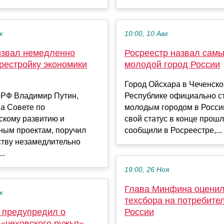
к
10:00, 10 Авг
извал немедленно
Росреестр назвал сам
рестройку экономики
молодой город России
Город Ойсхара в Чеченско
 РФ Владимир Путин,
Республике официально с
а Совете по
молодым городом в Росси
скому развитию и
свой статус в конце прошл
ным проектам, поручил
сообщили в Росреестре,...
ству незамедлительно
..
19:00, 26 Ноя
Глава Минфина оценил
к
техсбора на потребите
 предупредил о
России
 «чеховского ружья»