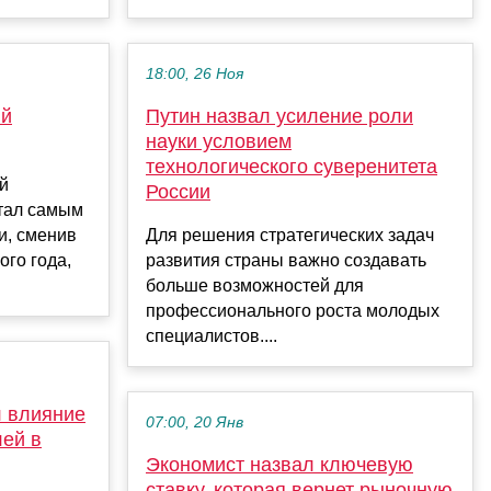
18:00, 26 Ноя
ый
Путин назвал усиление роли
науки условием
технологического суверенитета
й
России
тал самым
и, сменив
Для решения стратегических задач
ого года,
развития страны важно создавать
больше возможностей для
профессионального роста молодых
специалистов....
 влияние
07:00, 20 Янв
лей в
Экономист назвал ключевую
ставку, которая вернет рыночную