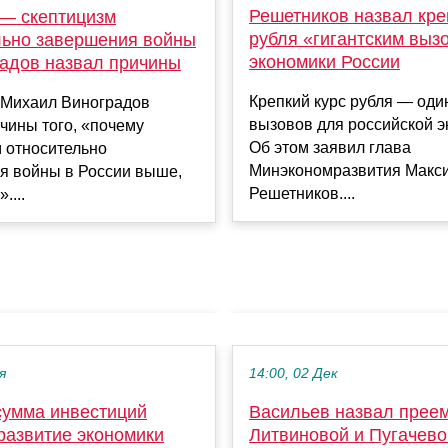
Решетников назвал кре
 — скептицизм
рубля «гигантским выз
льно завершения войны
экономики России
адов назвал причины
Крепкий курс рубля — оди
 Михаил Виноградов
вызовов для российской э
чины того, «почему
Об этом заявил глава
 относительно
Минэкономразвития Макс
я войны в России выше,
Решетников....
....
я
14:00, 02 Дек
сумма инвестиций
Васильев назвал прее
развитие экономики
Литвиновой и Пугачево