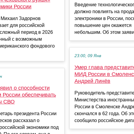
Введение технологическог
омики России
должно повлиять на прод
 Михаил Задорнов
электроники в России, пос
ает для российской
повышение цен окажется
 сложный период в 2026
небольшим. Об этом заявил
анный с возможным
мериканского фондового
23:00, 09 Янв
Умер глава представит
МИД России в Смоленс
ен
Андрей Линёв
явил о способности
Руководитель представит
и России обеспечивать
Министерства иностранны
ы СВО
России в Смоленске Андр
етарь президента России
скончался в 62 года. Об э
сков рассказал о
сообщило российское дипл
российской экономики под