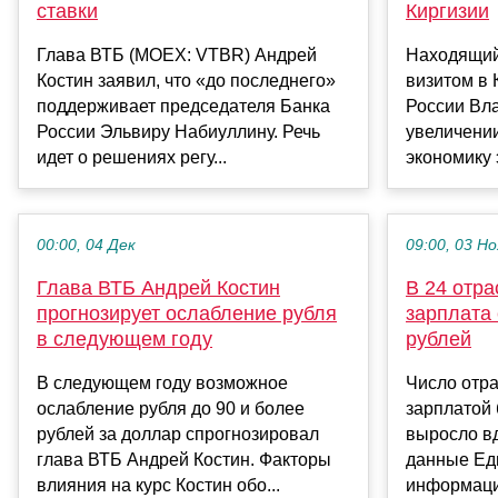
ставки
Киргизии
Глава ВТБ (MOEX: VTBR) Андрей
Находящий
Костин заявил, что «до последнего»
визитом в 
поддерживает председателя Банка
России Вл
России Эльвиру Набиуллину. Речь
увеличении
идет о решениях регу...
экономику э
00:00, 04 Дек
09:00, 03 Но
Глава ВТБ Андрей Костин
В 24 отра
прогнозирует ослабление рубля
зарплата 
в следующем году
рублей
В следующем году возможное
Число отра
ослабление рубля до 90 и более
зарплатой 
рублей за доллар спрогнозировал
выросло вд
глава ВТБ Андрей Костин. Факторы
данные Ед
влияния на курс Костин обо...
информацио