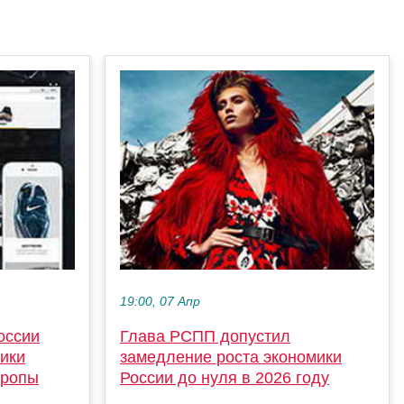
19:00, 07 Апр
оссии
Глава РСПП допустил
мики
замедление роста экономики
вропы
России до нуля в 2026 году