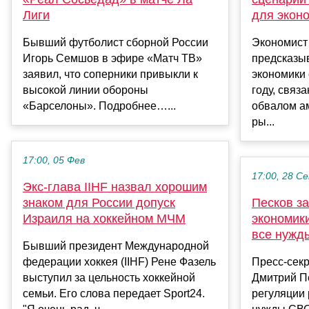
Лиги
для экон
Бывший футболист сборной России
Экономист
Игорь Семшов в эфире «Матч ТВ»
предсказыв
заявил, что соперники привыкли к
экономики
высокой линии обороны
году, связ
«Барселоны». Подробнее…...
обвалом а
ры...
17:00, 05 Фев
17:00, 28 С
Экс-глава IIHF назвал хорошим
знаком для России допуск
Песков за
Израиля на хоккейном МЧМ
экономик
все нужд
Бывший президент Международной
федерации хоккея (IIHF) Рене Фазель
Пресс-секр
выступил за цельность хоккейной
Дмитрий Пе
семьи. Его слова передает Sport24.
регуляции 