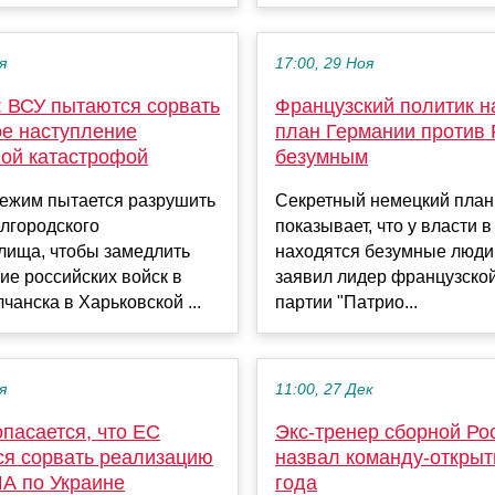
я
17:00, 29 Ноя
: ВСУ пытаются сорвать
Французский политик н
ое наступление
план Германии против 
ной катастрофой
безумным
режим пытается разрушить
Секретный немецкий план
лгородского
показывает, что у власти 
лища, чтобы замедлить
находятся безумные люди
е российских войск в
заявил лидер французско
чанска в Харьковской ...
партии "Патрио...
я
11:00, 27 Дек
пасается, что ЕС
Экс-тренер сборной Ро
ся сорвать реализацию
назвал команду-открыт
А по Украине
года