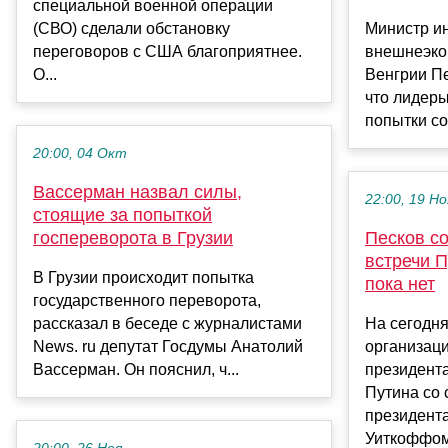
специальной военной операции
(СВО) сделали обстановку
Министр и
переговоров с США благоприятнее.
внешнеэко
О...
Венгрии Пе
что лидер
попытки со
20:00, 04 Окт
Вассерман назвал силы,
22:00, 19 Но
стоящие за попыткой
госпереворота в Грузии
Песков с
встречи 
В Грузии происходит попытка
пока нет
государственного переворота,
рассказал в беседе с журналистами
На сегодня
News. ru депутат Госдумы Анатолий
организац
Вассерман. Он пояснил, ч...
президент
Путина со
президент
Уиткоффом.