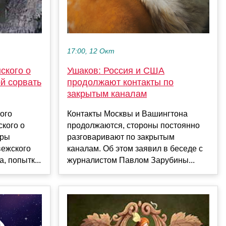
17:00, 12 Окт
Ушаков: Россия и США
ского о
продолжают контакты по
й сорвать
закрытым каналам
Контакты Москвы и Вашингтона
ого
продолжаются, стороны постоянно
кого о
разговаривают по закрытым
оры
каналам. Об этом заявил в беседе с
вежского
журналистом Павлом Зарубины...
, попытк...