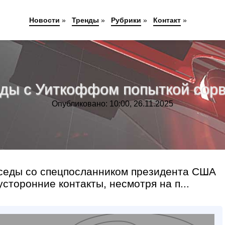
Новости
»
Тренды
»
Рубрики
»
Контакт
»
еды с Уиткоффом попыткой сорв
Опубликовано: 10:00, 26.11.2025
седы со спецпосланником президента США
торонние контакты, несмотря на п...