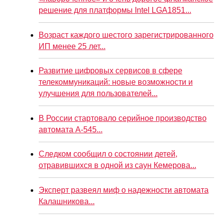
решение для платформы Intel LGA1851...
Возраст каждого шестого зарегистрированного
ИП менее 25 лет...
Развитие цифровых сервисов в сфере
телекоммуникаций: новые возможности и
улучшения для пользователей...
В России стартовало серийное производство
автомата А-545...
Следком сообщил о состоянии детей,
отравившихся в одной из саун Кемерова...
Эксперт развеял миф о надежности автомата
Калашникова...