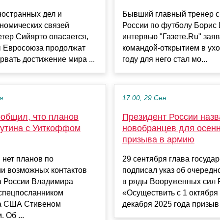
ностранных дел и
Бывший главный тренер 
номических связей
России по футболу Борис 
тер Сийярто опасается,
интервью "Газете.Ru" заяв
ы Евросоюза продолжат
командой-открытием в ух
рвать достижение мира ...
году для него стал мо...
я
17:00, 29 Сен
ообщил, что планов
Президент России назв
Путина с Уиткоффом
новобранцев для осен
призыва в армию
 нет планов по
29 сентября глава госуда
ии возможных контактов
подписал указ об очеред
а России Владимира
в ряды Вооруженных сил 
 спецпосланником
«Осуществить с 1 октября
а США Стивеном
декабря 2025 года призыв 
 Об ...