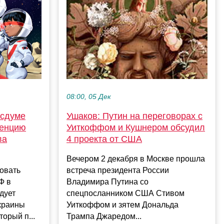
08:00, 05 Дек
осдуме
Ушаков: Путин на переговорах с
денцию
Уиткоффом и Кушнером обсудил
ва
4 проекта от США
Вечером 2 декабря в Москве прошла
овать
встреча президента России
Ф в
Владимира Путина со
дует
спецпосланником США Стивом
Украины
Уиткоффом и зятем Дональда
орый п...
Трампа Джаредом...