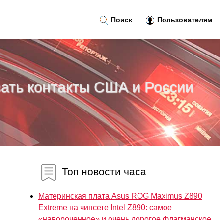
Поиск
Пользователям
ать контакты США и России
Топ новости часа
Материнская плата Asus ROG Maximus Z890
Extreme на чипсете Intel Z890: самое
«навороченное» и очень дорогое флагманское