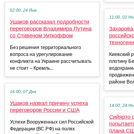
02:00, 24 Янв
11:00, 01 Но
Ушаков рассказал подробности
переговоров Владимира Путина
Захарова
со Стивеном Уиткоффом
российск
техноген
Без решения территориального
вопроса на урегулирование
Киевский 
конфликта на Украине рассчитывать
плотину Бе
не стоит – Кремль...
водохрани
продвижени
районе Вол
16:00, 07 Дек
Ушаков назвал причину успеха
14:00, 24 Но
переговоров России и США
Сийярто о
Успехи Вооруженных сил Российской
попытает
Федерации (ВС РФ) на полях
плана СШ