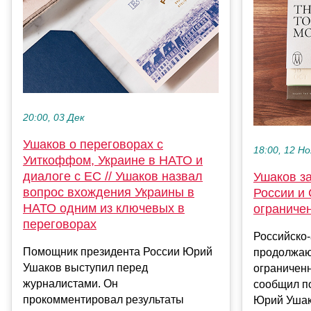
20:00, 03 Дек
Ушаков о переговорах с
18:00, 12 Но
Уиткоффом, Украине в НАТО и
диалоге с ЕС // Ушаков назвал
Ушаков за
вопрос вхождения Украины в
России и
НАТО одним из ключевых в
ограниче
переговорах
Российско
Помощник президента России Юрий
продолжают
Ушаков выступил перед
ограничен
журналистами. Он
сообщил п
прокомментировал результаты
Юрий Ушако