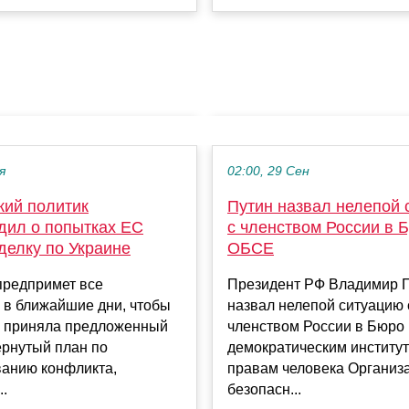
я
02:00, 29 Сен
кий политик
Путин назвал нелепой 
дил о попытках ЕС
с членством России в
делку по Украине
ОБСЕ
предпримет все
Президент РФ Владимир 
 в ближайшие дни, чтобы
назвал нелепой ситуацию 
е приняла предложенный
членством России в Бюро
рнутый план по
демократическим институт
ванию конфликта,
правам человека Организ
..
безопасн...