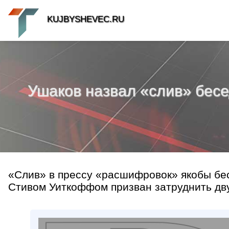
KUJBYSHEVEC.RU
Ушаков назвал «слив» бес
«Слив» в прессу «расшифровок» якобы бе
Стивом Уиткоффом призван затруднить двус