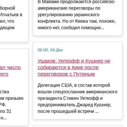
В Майами продолжаются российско-
сборной
американские переговоры по
Игнатьев в
урегулированию украинского
ил, что
конфликта. Но от Киева там, похоже,
одящем
никого нет, сообщил помощни...
06:00, 04 Дек
Ушаков: Уиткофф и Кушнер не
ал число
собираются в Киев после
него
переговоров с Путиным
Делегация США, в состав которой
рства
вошли спецпосланник американского
ном призыве
президента Стивен Уиткофф и
РФ.
предприниматель Джаред Кушнер,
 по 31
после прошедшей встречи ...
н...