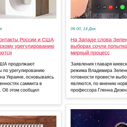
я
06:00, 14 Дек
контакты России и США
На Западе слова Зелен
нскому урегулированию
выборах сочли попытко
аются
мирный процесс
США продолжают
Заявления главаря киевск
ы по урегулированию
режима Владимира Зеленс
на Украине, основываясь
готовности провести выб
енностях саммита в
являются, по мнению нор
. Об этом сообщил
профессора Гленна Дизена