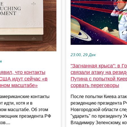
23:00, 29 Дек
я
"Загнанная крыса": в Г
явил, что контакты
связали атаку на рези
 США идут сейчас «в
Путина с попыткой Кие
нном масштабе»
сорвать переговоры
-американские контакты
После попытки Киева атак
 идти, хотя и в
резиденцию президента Р
ном масштабе. Об этом
Новгородской области сле
омощник президента РФ
"ударить" по президенту 
в....
Владимиру Зеленскому, кот