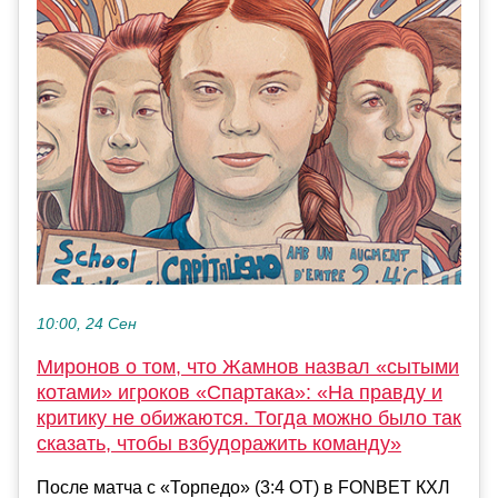
10:00, 24 Сен
Миронов о том, что Жамнов назвал «сытыми
котами» игроков «Спартака»: «На правду и
критику не обижаются. Тогда можно было так
сказать, чтобы взбудоражить команду»
После матча с «Торпедо» (3:4 ОТ) в FONBET КХЛ