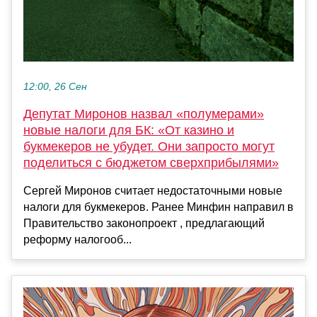
12:00, 26 Сен
Депутат Миронов назвал «полумерами»
новые налоги для БК: «От казино и
букмекеров не убудет. Они запросто могут
поделиться с бюджетом сверхприбылями»
Сергей Миронов считает недостаточными новые
налоги для букмекеров. Ранее Минфин направил в
Правительство законопроект , предлагающий
реформу налогооб...