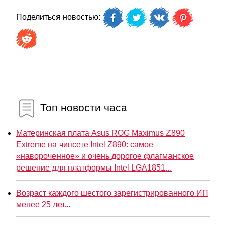
Поделиться новостью:
Топ новости часа
Материнская плата Asus ROG Maximus Z890
Extreme на чипсете Intel Z890: самое
«навороченное» и очень дорогое флагманское
решение для платформы Intel LGA1851...
Возраст каждого шестого зарегистрированного ИП
менее 25 лет...