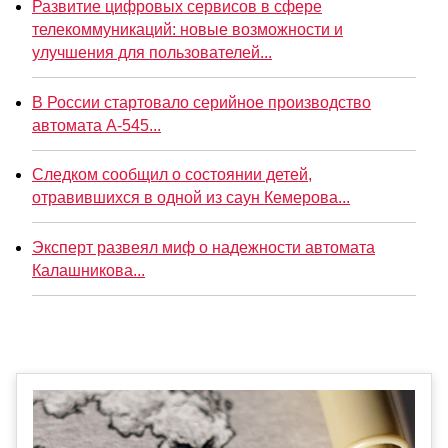
Развитие цифровых сервисов в сфере
телекоммуникаций: новые возможности и
улучшения для пользователей...
В России стартовало серийное производство
автомата А-545...
Следком сообщил о состоянии детей,
отравившихся в одной из саун Кемерова...
Эксперт развеял миф о надежности автомата
Калашникова...