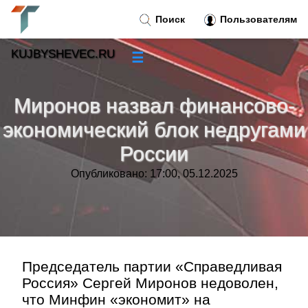
Поиск
Пользователям
KUJBYSHEVEC.RU
☰
Новости
»
Миронов назвал финансово-
Тренды новостей
»
экономический блок недругами
России
Рубрики
»
Опубликовано: 17:00, 05.12.2025
Правила
»
Контакт
»
Председатель партии «Справедливая
Россия» Сергей Миронов недоволен,
что Минфин «экономит» на