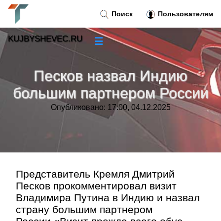
Поиск
Пользователям
KUJBYSHEVEC.RU
☰
Новости
»
Песков назвал Индию
Тренды новостей
»
большим партнером России
Опубликовано: 17:00, 04.12.2025
Рубрики
»
Правила
»
Контакт
»
Представитель Кремля Дмитрий
Песков прокомментировал визит
Владимира Путина в Индию и назвал
страну большим партнером