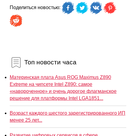
Поделиться новостью:
Топ новости часа
Материнская плата Asus ROG Maximus Z890
Extreme на чипсете Intel Z890: самое
«навороченное» и очень дорогое флагманское
решение для платформы Intel LGA1851...
Возраст каждого шестого зарегистрированного ИП
менее 25 лет...
Развитие цифровых сервисов в сфере