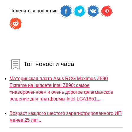
Поделиться новостью:
Топ новости часа
Материнская плата Asus ROG Maximus Z890
Extreme на чипсете Intel Z890: самое
«навороченное» и очень дорогое флагманское
решение для платформы Intel LGA1851...
Возраст каждого шестого зарегистрированного ИП
менее 25 лет...