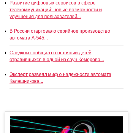
Развитие цифровых сервисов в сфере
телекоммуникаций: новые возможности и
улучшения для пользователей...
В России стартовало серийное производство
автомата А-545...
Следком сообщил о состоянии детей,
отравившихся в одной из саун Кемерова...
Эксперт развеял миф о надежности автомата
Калашникова...