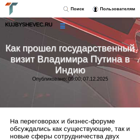
Поиск
Пользователям
KUJBYSHEVEC.RU
☰
Новости
»
Как прошел государственный
Тренды новостей
»
визит Владимира Путина в
Индию
Рубрики
»
Опубликовано: 09:00, 07.12.2025
Правила
»
Контакт
»
На переговорах и бизнес-форуме
обсуждались как существующие, так и
новые сферы сотрудничества двух