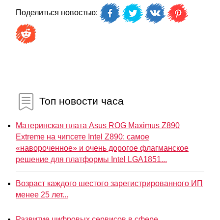
Поделиться новостью:
Топ новости часа
Материнская плата Asus ROG Maximus Z890
Extreme на чипсете Intel Z890: самое
«навороченное» и очень дорогое флагманское
решение для платформы Intel LGA1851...
Возраст каждого шестого зарегистрированного ИП
менее 25 лет...
Развитие цифровых сервисов в сфере