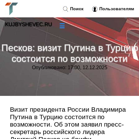
Поиск
Пользователям
KUJBYSHEVEC.RU
☰
Новости
»
Песков: визит Путина в Турцию
Тренды новостей
»
состоится по возможности
Опубликовано: 17:00, 12.12.2025
Рубрики
»
Правила
»
Контакт
»
Визит президента России Владимира
Путина в Турцию состоится по
возможности. Об этом заявил пресс-
секретарь российского лидера