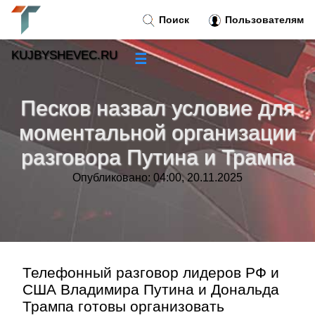
Поиск
Пользователям
KUJBYSHEVEC.RU
☰
Новости
»
Песков назвал условие для
Тренды новостей
»
моментальной организации
разговора Путина и Трампа
Рубрики
»
Опубликовано: 04:00, 20.11.2025
Правила
»
Контакт
»
Телефонный разговор лидеров РФ и
США Владимира Путина и Дональда
Трампа готовы организовать