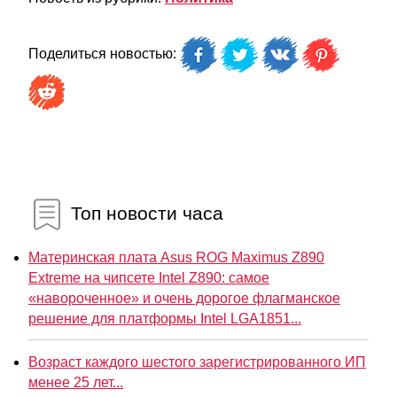
Поделиться новостью:
Топ новости часа
Материнская плата Asus ROG Maximus Z890
Extreme на чипсете Intel Z890: самое
«навороченное» и очень дорогое флагманское
решение для платформы Intel LGA1851...
Возраст каждого шестого зарегистрированного ИП
менее 25 лет...