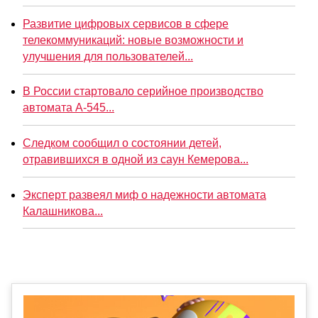
Развитие цифровых сервисов в сфере
телекоммуникаций: новые возможности и
улучшения для пользователей...
В России стартовало серийное производство
автомата А-545...
Следком сообщил о состоянии детей,
отравившихся в одной из саун Кемерова...
Эксперт развеял миф о надежности автомата
Калашникова...