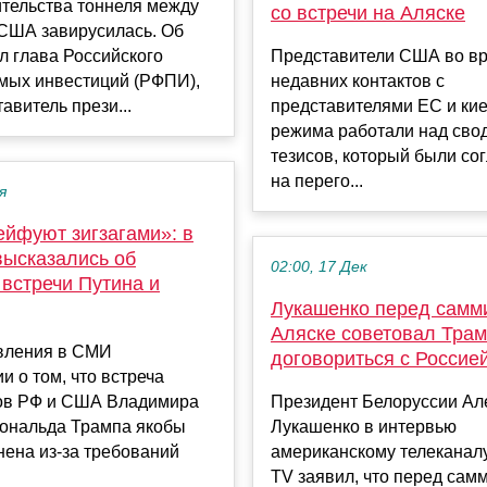
ительства тоннеля между
со встречи на Аляске
 США завирусилась. Об
л глава Российского
Представители США во в
мых инвестиций (РФПИ),
недавних контактов с
авитель прези...
представителями ЕС и кие
режима работали над сво
тезисов, который были со
на перего...
я
йфуют зигзагами»: в
ысказались об
02:00, 17 Дек
встречи Путина и
Лукашенко перед самм
Аляске советовал Тра
вления в СМИ
договориться с Россие
 о том, что встреча
ов РФ и США Владимира
Президент Белоруссии Ал
Дональда Трампа якобы
Лукашенко в интервью
ена из-за требований
американскому телекана
TV заявил, что перед сам