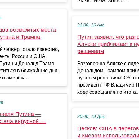
Alaska News Source....
г
21:00, 16 Авг
два возможных места
утина и Трампа
Путин заявил, что разг
Аляске приближает к 
 четверг стало известно,
решениям
денты России и США
Путин и Дональд Трамп
Разговор на Аляске с ли
етиться в ближайшие дни.
Дональдом Трампом прибл
 и америка...
нужным решениям. Об это
президент РФ Владимир П
ходе совещания по итога..
кт
ннеля Путина —
20:00, 19 Дек
стала вирусной —
Песков: США в перегов
и Киевом использовали