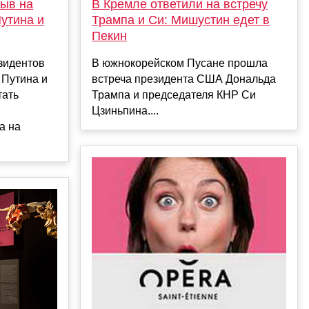
В Кремле ответили на встречу
ыв на
Трампа и Си: Мишустин едет в
Путина и
Пекин
В южнокорейском Пусане прошла
зидентов
встреча президента США Дональда
Путина и
Трампа и председателя КНР Си
тать
Цзиньпина....
а на