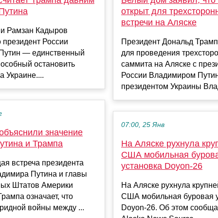
Путина
открыт для трехсторон
встречи на Аляске
ни Рамзан Кадыров
о президент России
Президент Дональд Трамп
Путин — единственный
для проведения трехстор
пособный остановить
саммита на Аляске с през
 Украине....
России Владимиром Пути
президентом Украины Влад
г
07:00, 25 Янв
 объяснили значение
утина и Трампа
На Аляске рухнула кру
США мобильная буров
ая встреча президента
установка Doyon-26
адимира Путина и главы
ых Штатов Америки
На Аляске рухнула крупн
рампа означает, что
США мобильная буровая 
ридной войны между ...
Doyon-26. Об этом сообща