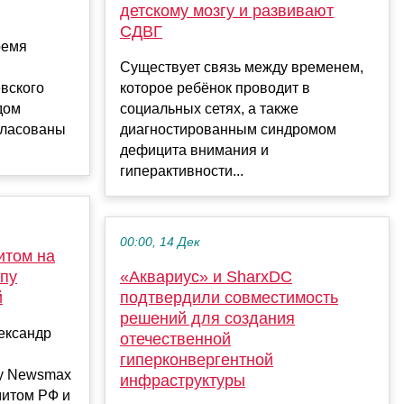
детскому мозгу и развивают
СДВГ
ремя
Существует связь между временем,
вского
которое ребёнок проводит в
дом
социальных сетях, а также
гласованы
диагностированным синдромом
дефицита внимания и
гиперактивности...
00:00, 14 Дек
итом на
мпу
«Аквариус» и SharxDC
й
подтвердили совместимость
решений для создания
ександр
отечественной
гиперконвергентной
лу Newsmax
инфраструктуры
митом РФ и