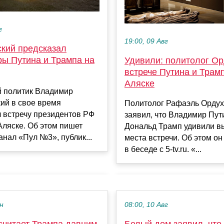
г
19:00, 09 Авг
кий предсказал
ры Путина и Трампа на
Удивили: политолог Ор
встрече Путина и Трам
Аляске
й политик Владимир
ий в свое время
Политолог Рафаэль Орду
 встречу президентов РФ
заявил, что Владимир Пут
ляске. Об этом пишет
Дональд Трамп удивили 
анал «Пул №3», публик...
места встречи. Об этом он
в беседе с 5-tv.ru. «...
ен
08:00, 10 Авг
считает Трампа давним
Белый дом заявил, что