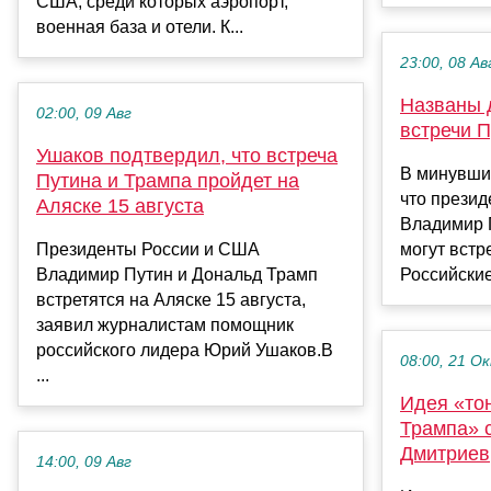
США, среди которых аэропорт,
военная база и отели. К...
23:00, 08 Ав
Названы 
02:00, 09 Авг
встречи П
Ушаков подтвердил, что встреча
В минувший
Путина и Трампа пройдет на
что прези
Аляске 15 августа
Владимир 
Президенты России и США
могут встр
Владимир Путин и Дональд Трамп
Российские
встретятся на Аляске 15 августа,
заявил журналистам помощник
российского лидера Юрий Ушаков.В
08:00, 21 О
...
Идея «то
Трампа» 
Дмитриев
14:00, 09 Авг