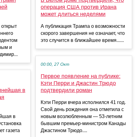
ней
операция США против Ирана
может длиться неделями
 открыт
А публикация Трампа о возможности
оннего
скорого завершения не означает, что
идентом
это случится в ближайшее время......
ным и
имир...
00:00, 27 Окт
Первое появление на публике:
Кэти Перри и Джастин Трюдо
пнейшая в
подтвердили роман
ая
Кэти Перри вчера исполнился 41 год.
Свой день рождения она отметила с
ейшая в
новым возлюбленным — 53-летним
установка
бывшим премьер-министром Канады
ет газета
Джастином Трюдо....