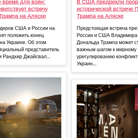
 время для войн:
В США предрекли прор
ветствует встречу
исторической встрече 
 Трампа на Аляске
Трампа на Аляске
идеров США и России на
Предстоящая встреча пре
жет положить конец
России и США Владимира 
на Украине. Об этом
Дональда Трампа может с
ициальный представитель
важным шагом к мирному
 Рандхир Джайсвал...
урегулированию конфликт
Украин...