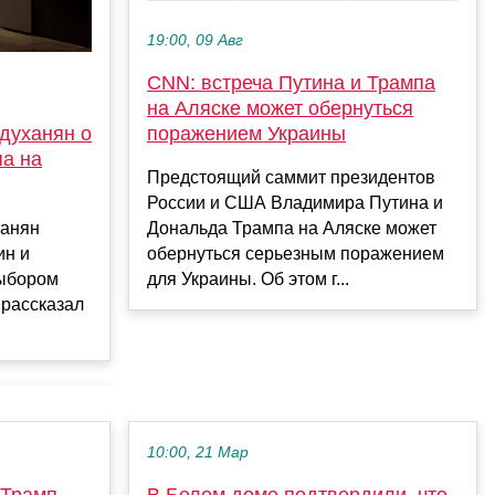
19:00, 09 Авг
CNN: встреча Путина и Трампа
на Аляске может обернуться
духанян о
поражением Украины
па на
Предстоящий саммит президентов
России и США Владимира Путина и
ханян
Дональда Трампа на Аляске может
ин и
обернуться серьезным поражением
выбором
для Украины. Об этом г...
 рассказал
10:00, 21 Мар
 Трамп
В Белом доме подтвердили, что