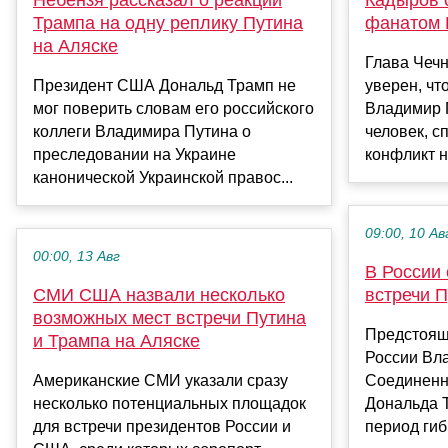
Трампа на одну реплику Путина
фанатом 
на Аляске
Глава Чеч
Президент США Дональд Трамп не
уверен, чт
мог поверить словам его российского
Владимир 
коллеги Владимира Путина о
человек, с
преследовании на Украине
конфликт на
канонической Украинской правос...
09:00, 10 Ав
00:00, 13 Авг
В России
СМИ США назвали несколько
встречи П
возможных мест встречи Путина
Предстоящ
и Трампа на Аляске
России Вл
Американские СМИ указали сразу
Соединенн
несколько потенциальных площадок
Дональда Т
для встречи президентов России и
период гиб