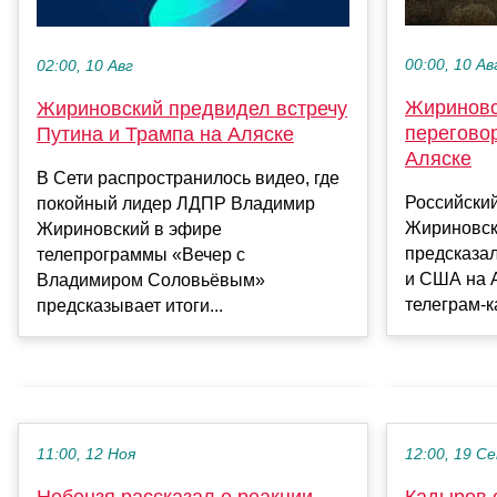
00:00, 10 Ав
02:00, 10 Авг
Жириновс
Жириновский предвидел встречу
перегово
Путина и Трампа на Аляске
Аляске
В Сети распространилось видео, где
Российски
покойный лидер ЛДПР Владимир
Жириновск
Жириновский в эфире
предсказал
телепрограммы «Вечер с
и США на А
Владимиром Соловьёвым»
телеграм-к
предсказывает итоги...
11:00, 12 Ноя
12:00, 19 С
Небензя рассказал о реакции
Кадыров 