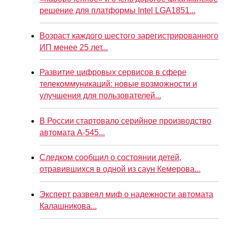
решение для платформы Intel LGA1851...
Возраст каждого шестого зарегистрированного
ИП менее 25 лет...
Развитие цифровых сервисов в сфере
телекоммуникаций: новые возможности и
улучшения для пользователей...
В России стартовало серийное производство
автомата А-545...
Следком сообщил о состоянии детей,
отравившихся в одной из саун Кемерова...
Эксперт развеял миф о надежности автомата
Калашникова...