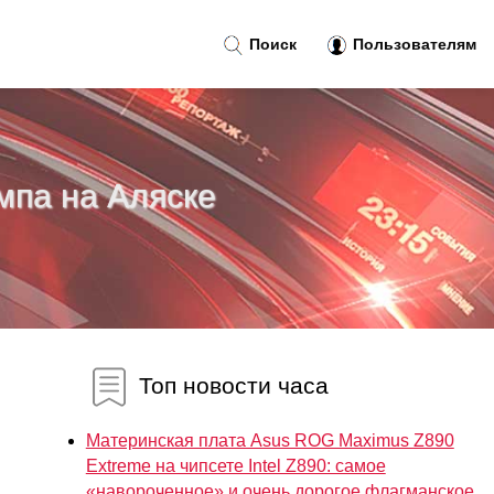
Поиск
Пользователям
мпа на Аляске
Топ новости часа
Материнская плата Asus ROG Maximus Z890
Extreme на чипсете Intel Z890: самое
«навороченное» и очень дорогое флагманское