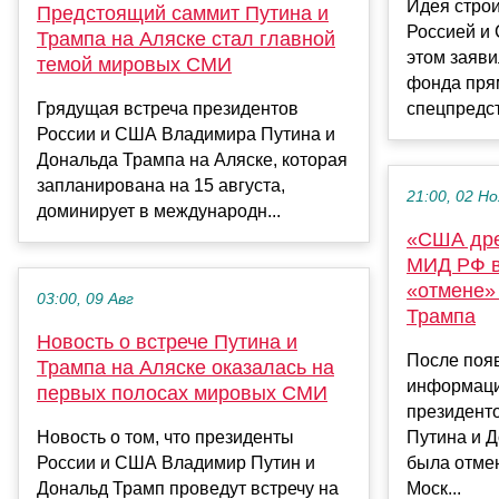
Идея стро
Предстоящий саммит Путина и
Россией и
Трампа на Аляске стал главной
этом заяви
темой мировых СМИ
фонда пря
Грядущая встреча президентов
спецпредст
России и США Владимира Путина и
Дональда Трампа на Аляске, которая
запланирована на 15 августа,
21:00, 02 Но
доминирует в международн...
«США дре
МИД РФ в
«отмене» 
03:00, 09 Авг
Трампа
Новость о встрече Путина и
После поя
Трампа на Аляске оказалась на
информации
первых полосах мировых СМИ
президент
Новость о том, что президенты
Путина и 
России и США Владимир Путин и
была отмен
Дональд Трамп проведут встречу на
Моск...